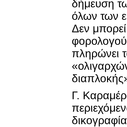
δήμευση τ
όλων των 
Δεν μπορε
φορολογού
πληρώνει τ
«ολιγαρχών
διαπλοκής
Γ. Καραμέ
περιεχόμεν
δικογραφία