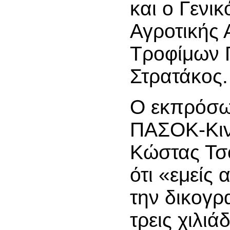
και ο Γενι
Αγροτικής 
Τροφίμων 
Στρατάκος.
Ο εκπρόσω
ΠΑΣΟΚ-Κιν
Κώστας Τσ
ότι «εμείς
την δικογρ
τρεις χιλιά