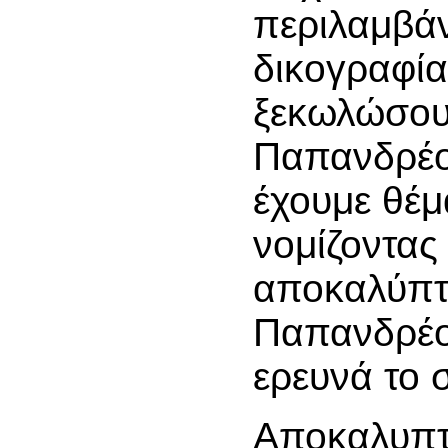
περιλαμβάν
δικογραφία
ξεκωλώσου
Παπανδρέο
έχουμε θέμ
νομίζοντας
αποκαλύπτει
Παπανδρέου
ερευνά το 
Αποκαλυπτι