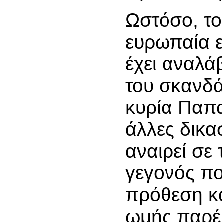
Ωστόσο, το
ευρωπαία 
έχει αναλά
του σκανδά
κυρία Παπ
άλλες δικασ
αναιρεί σε 
γεγονός πο
πρόθεση κ
ωμής παρέ