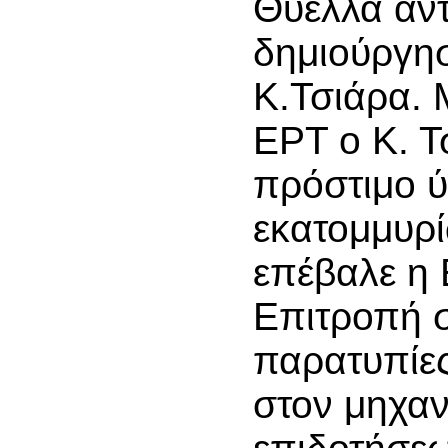
Θύελλα αν
δημιούργησ
Κ.Τσιάρα. 
ΕΡΤ ο Κ. Τσ
πρόστιμο 
εκατομμυρ
επέβαλε η
Επιτροπή σ
παρατυπίες
στον μηχα