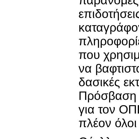
παράνομες 
επιδοτήσε
καταγράφο
πληροφορίε
που χρησι
να βαφτιστ
δασικές εκτ
Πρόσβαση 
για τον Ο
πλέον όλοι