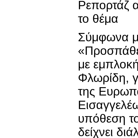
Ρεπορτάζ α
το θέμα
Σύμφωνα με
«Προσπάθε
με εμπλοκή
Φλωρίδη, γ
της Ευρωπ
Εισαγγελέω
υπόθεση 
δείχνει δι