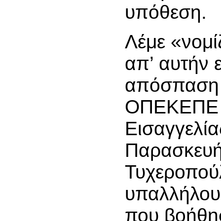
υπόθεση.
Λέμε «νομί
απ’ αυτήν ε
απόσπαση 
ΟΠΕΚΕΠΕ σ
Εισαγγελία
Παρασκευ
Τυχεροπούλ
υπαλλήλου
που βοήθη