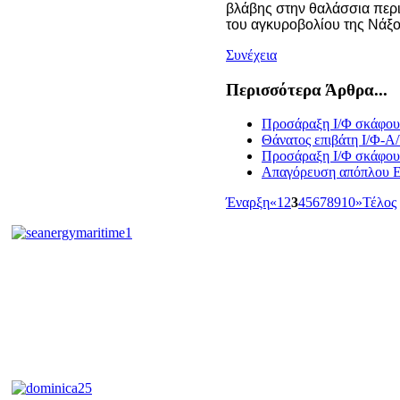
βλάβης στην θαλάσσια περ
του αγκυροβολίου της Νάξο
Συνέχεια
Περισσότερα Άρθρα...
Προσάραξη Ι/Φ σκάφου
Θάνατος επιβάτη Ι/Φ-Α
Προσάραξη Ι/Φ σκάφου
Απαγόρευση απόπλου Ε/
Έναρξη
«
1
2
3
4
5
6
7
8
9
10
»
Τέλος