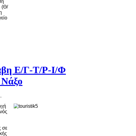
ση
 (Θ/
η
γείο
βη Ε/Γ-Τ/Ρ-Ι/Φ
 Νάξο
.
ρχή
ενός
ς σε
κής