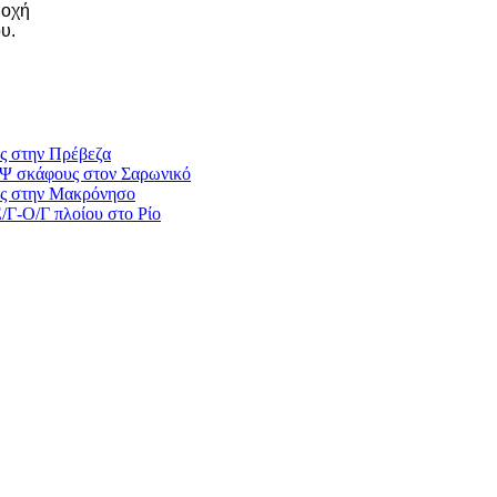
ιοχή
υ.
ς στην Πρέβεζα
/Ψ σκάφους στον Σαρωνικό
ς στην Μακρόνησο
Γ-Ο/Γ πλοίου στο Ρίο