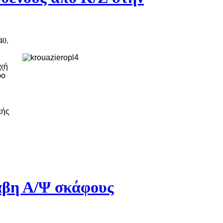
40.
ρχή
ρο
κής
άβη Α/Ψ σκάφους