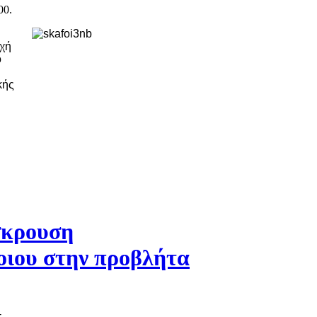
00.
ρχή
ό
κής
σκρουση
οιου στην προβλήτα