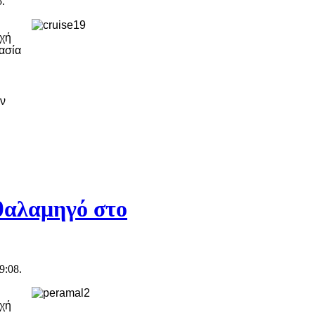
5.
ρχή
κασία
ν
θαλαμηγό στο
9:08.
ρχή