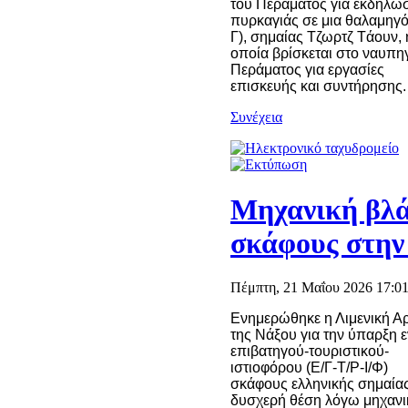
του Περάματος για εκδήλω
πυρκαγιάς σε μια θαλαμηγό
Γ), σημαίας Τζωρτζ Tάουν, 
οποία βρίσκεται στο ναυπη
Περάματος για εργασίες
επισκευής και συντήρησης.
Συνέχεια
Μηχανική βλά
σκάφους στην
Πέμπτη, 21 Μαΐου 2026 17:01
Ενημερώθηκε η Λιμενική Α
της Νάξου για την ύπαρξη 
επιβατηγού-τουριστικού-
ιστιοφόρου (Ε/Γ-Τ/Ρ-Ι/Φ)
σκάφους ελληνικής σημαία
δυσχερή θέση λόγω μηχανι