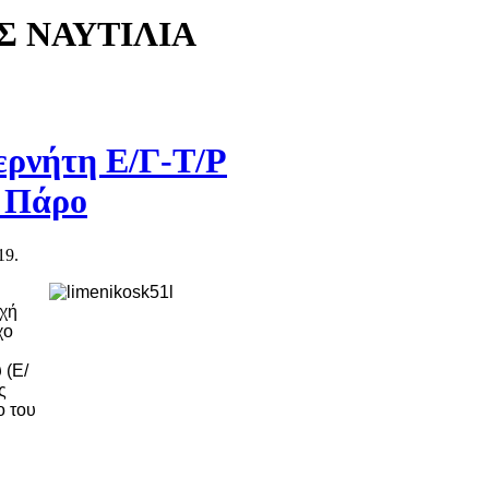
Σ ΝΑΥΤΙΛΙΑ
ρνήτη Ε/Γ-Τ/Ρ
 Πάρο
19.
ρχή
χο
 (Ε/
ς
ο του