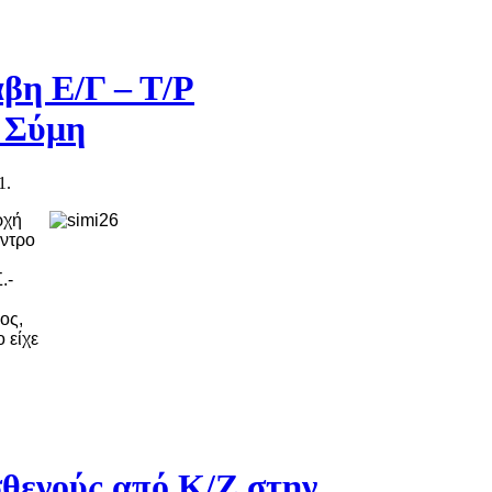
βη Ε/Γ – Τ/Ρ
 Σύμη
1.
ρχή
έντρο
.-
ος,
 είχε
θενούς από Κ/Ζ στην