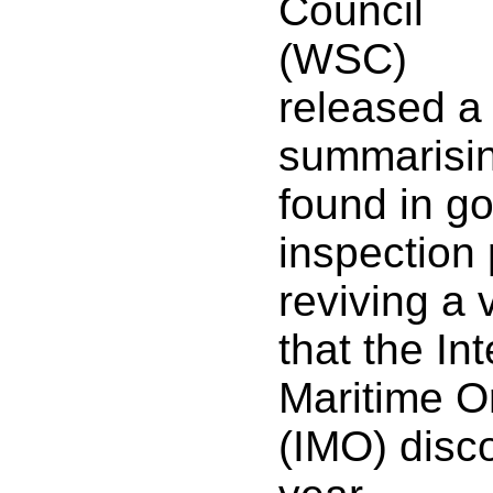
Council
(WSC)
released a
summarisin
found in g
inspection
reviving a 
that the In
Maritime O
(IMO) disco