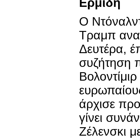
Ερμίδη
Ο Ντόναλν
Τραμπ ανα
Δευτέρα, έ
συζήτηση π
Βολοντίμιρ
ευρωπαίους
άρχισε προ
γίνει συνά
Ζέλενσκι μ