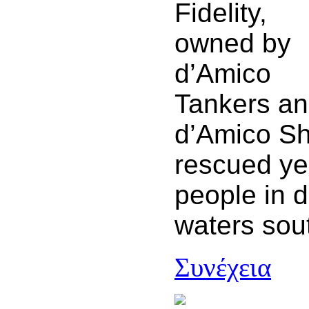
Fidelity,
owned by
d’Amico
Tankers a
d’Amico S
rescued ye
people in d
waters sout
Συνέχεια