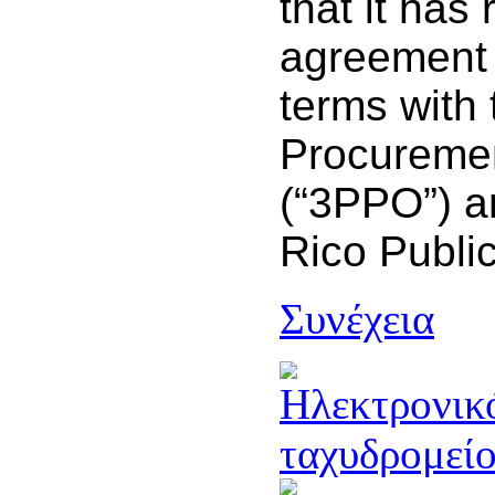
that it has
agreement 
terms with 
Procuremen
(“3PPO”) a
Rico Public
Συνέχεια