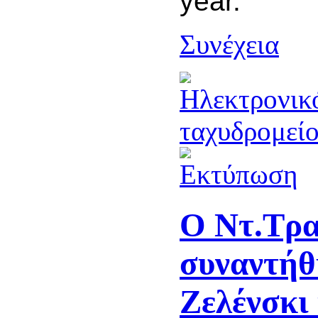
year.
Συνέχεια
Ο Ντ.Τρ
συναντήθ
Ζελένσκι 