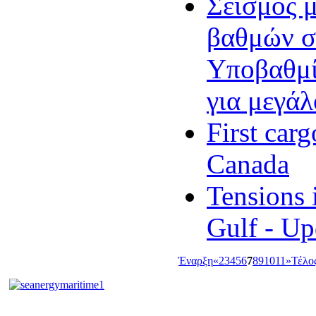
Σεισμός μ
βαθμών σ
Υποβαθμί
για μεγάλ
First car
Canada
Tensions 
Gulf - Up
Έναρξη
«
2
3
4
5
6
7
8
9
10
11
»
Τέλο