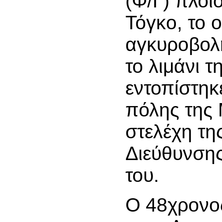
(Φ/Γ) πλοί
Τόγκο, το 
αγκυροβολ
το λιμάνι τ
εντοπίστηκ
πόλης της
στελέχη τη
Διεύθυνσης
του.
Ο 48χρονο