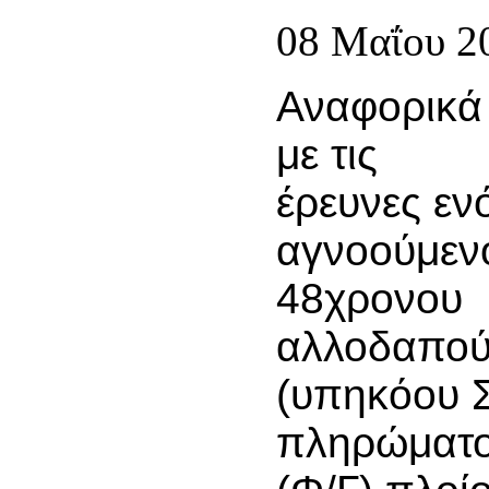
08 Μαΐου 2
Αναφορικά
με τις
έρευνες εν
αγνοούμεν
48χρονου
αλλοδαπού
(υπηκόου Σ
πληρώματο