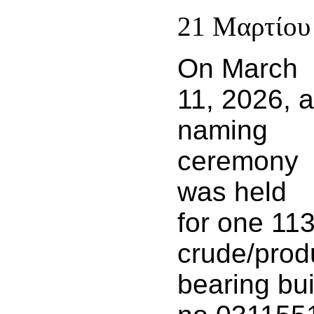
21 Μαρτίου
On March
11, 2026, a
naming
ceremony
was held
for one 1
crude/produ
bearing bui