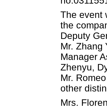
no.031155
The event 
the compan
Deputy Ge
Mr. Zhang 
Manager As
Zhenyu, D
Mr. Romeo
other disti
Mrs. Floren