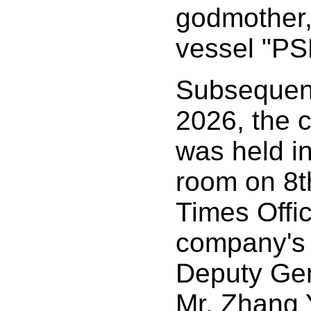
godmother,
vessel "P
Subsequent
2026, the 
was held i
room on 8t
Times Offic
company's 
Deputy Ge
Mr. Zhang 