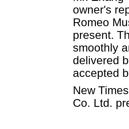
owner's re
Romeo Mus
present. T
smoothly a
delivered 
accepted b
New Times 
Co. Ltd. pr