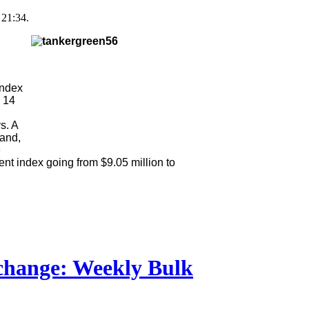
21:34.
index
y 14
s. A
hand,
e
 index going from $9.05 million to
change: Weekly Bulk