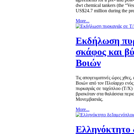
dwt chemical tankers (the “Vess
US$24.7 million during the p
More...
Εκδήλωση πυρ
σκάφος και β
Βοιών
Τις απογευματινές ώρες χθες
Βοιών από τον Πλοίαρχο ενός
πυρκαγιάς σε ταχύπλοο (Τ/Χ) 
βρισκόταν στα θαλάσσια πε
Μονεμβασιάς.
More...
Ελληνόκτητο 