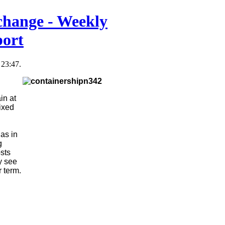
change - Weekly
port
23:47.
in at
mixed
has in
g
sts
y see
r term.