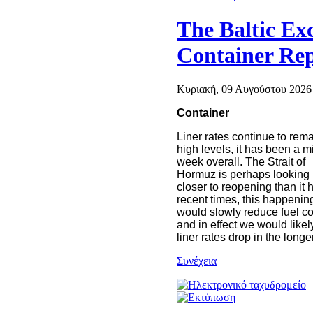
The Baltic Ex
Container Re
Κυριακή, 09 Αυγούστου 2026 
Container
Liner rates continue to rema
high levels, it has been a 
week overall. The Strait of
Hormuz is perhaps looking
closer to reopening than it 
recent times, this happenin
would slowly reduce fuel co
and in effect we would likel
liner rates drop in the longe
Συνέχεια