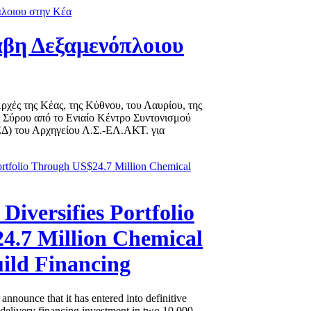
βη Δεξαμενόπλοιου
χές της Κέας, της Κύθνου, του Λαυρίου, της
ς Σύρου από το Ενιαίο Κέντρο Συντονισμού
Δ) του Αρχηγείου Λ.Σ.-ΕΛ.ΑΚΤ. για
 Diversifies Portfolio
4.7 Million Chemical
ild Financing
 announce that it has entered into definitive
-delivery financing investment in two 10,000