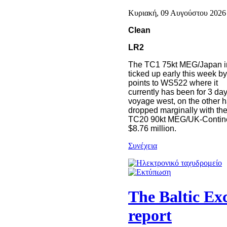
Κυριακή, 09 Αυγούστου 2026 
Clean
LR2
The TC1 75kt MEG/Japan 
ticked up early this week b
points to WS522 where it
currently has been for 3 day
voyage west, on the other 
dropped marginally with th
TC20 90kt MEG/UK-Continent
$8.76 million.
Συνέχεια
The Baltic Ex
report