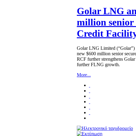
Golar LNG an
million senior
Credit Facilit
Golar LNG Limited (“Golar”) i
new $600 million senior secur
RCF further strengthens Golar’s 
further FLNG growth.
More...