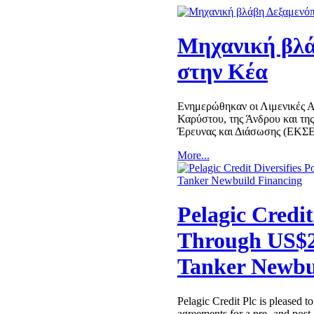
Μηχανική βλά
στην Κέα
Ενημερώθηκαν οι Λιμενικές Αρ
Καρύστου, της Άνδρου και τη
Έρευνας και Διάσωσης (ΕΚΣΕ
More...
Pelagic Credit
Through US$2
Tanker Newbu
Pelagic Credit Plc is pleased to
agreements for a pre- and post