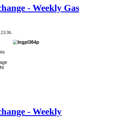
change - Weekly Gas
23:36.
his
nage
ht
change - Weekly