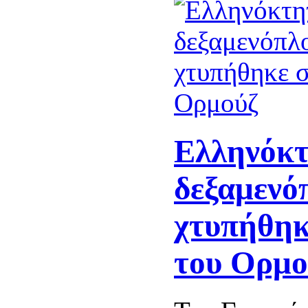
Ελληνόκ
δεξαμενό
χτυπήθηκ
του Ορμο