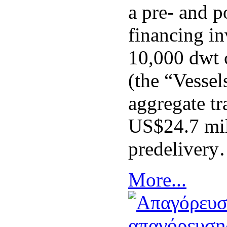
a pre- and p
financing i
10,000 dwt 
(the “Vessel
aggregate tr
US$24.7 mil
predeliver
More...