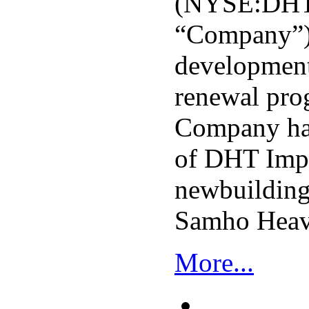
(NYSE:DHT)
“Company”)
developments
renewal pro
Company has
of DHT Imp
newbuildin
Samho Heavy
More...