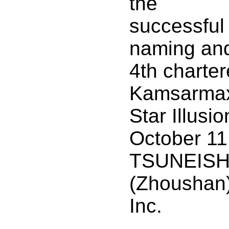
the
successful
naming and
4th charter
Kamsarmax
Star Illusio
October 11
TSUNEISH
(Zhoushan)
Inc.