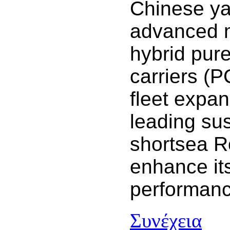
Chinese yar
advanced mu
hybrid pure
carriers (
fleet expa
leading su
shortsea R
enhance it
performanc
Συνέχεια