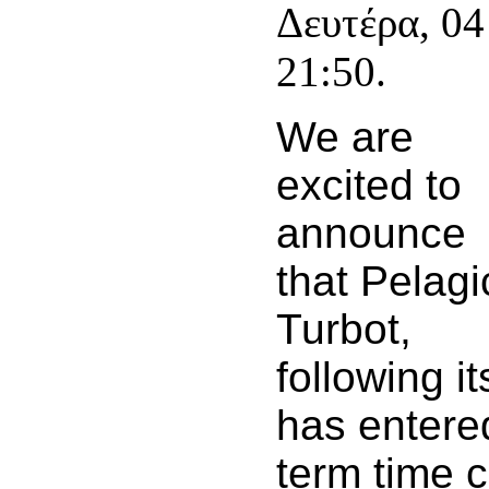
Δευτέρα, 0
21:50.
We are
excited to
announce
that Pelagi
Turbot,
following i
has entered
term time c