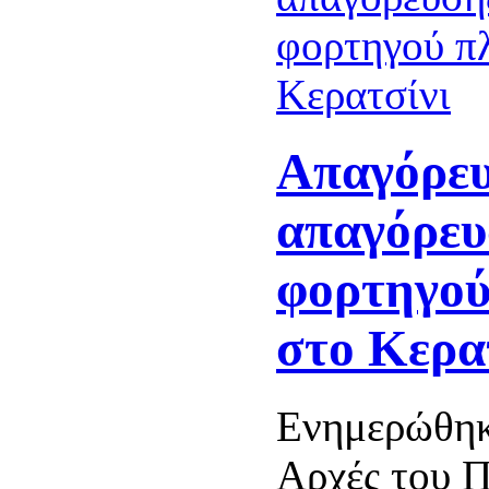
Απαγόρευ
απαγόρευ
φορτηγού
στο Κερα
Ενημερώθηκ
Αρχές του Π