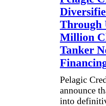
Diversifie
Through 
Million 
Tanker N
Financin
Pelagic Cred
announce tha
into definit