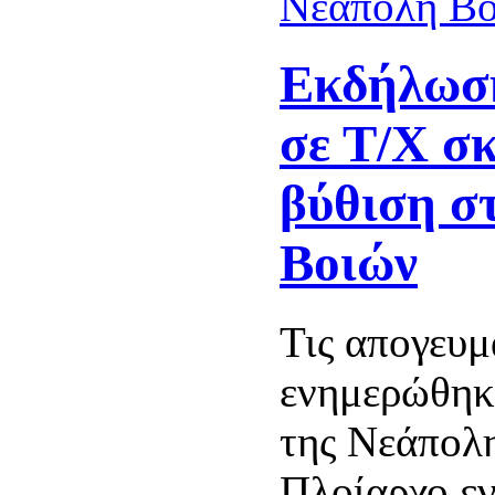
Εκδήλωση
σε Τ/Χ σ
βύθιση σ
Βοιών
Τις απογευμ
ενημερώθηκ
της Νεάπολ
Πλοίαρχο ε