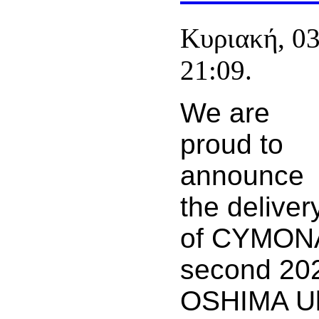
Κυριακή, 0
21:09.
We are
proud to
announce
the deliver
of CYMON
second 20
OSHIMA Ul