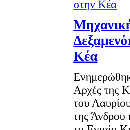
Μηχανικ
Δεξαμενό
Κέα
Ενημερώθηκ
Αρχές της Κ
του Λαυρίου
της Άνδρου 
το Ενιαίο Κ