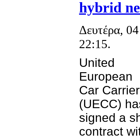
hybrid n
Δευτέρα, 0
22:15.
United
European
Car Carrie
(UECC) ha
signed a sh
contract w