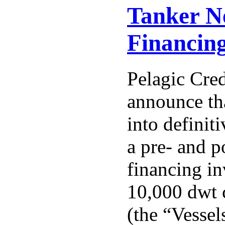
Tanker N
Financin
Pelagic Cred
announce tha
into definit
a pre- and p
financing i
10,000 dwt 
(the “Vessel