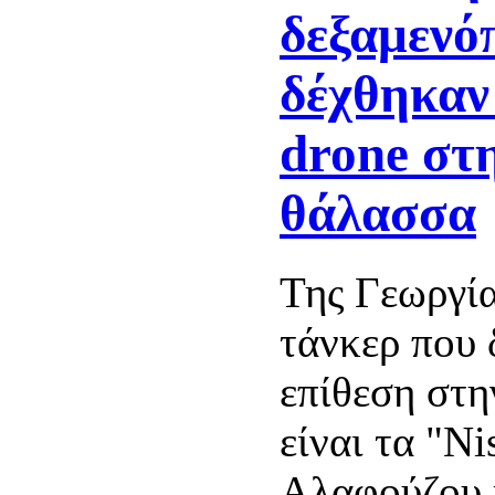
δεξαμενό
δέχθηκαν
drone στ
θάλασσα
Της Γεωργία
τάνκερ που 
επίθεση στ
είναι τα "Ni
Αλαφούζου κ