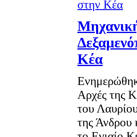
Μηχανικ
Δεξαμενό
Κέα
Ενημερώθηκ
Αρχές της Κ
του Λαυρίου
της Άνδρου 
το Ενιαίο Κ