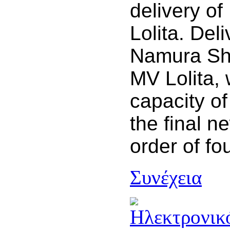
delivery o
Lolita.
Deli
Namura Shi
MV Lolita, 
capacity o
the final n
order of fo
Συνέχεια