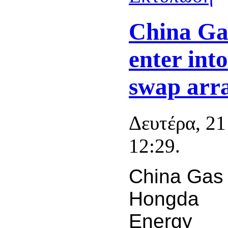
China Gas
enter int
swap arr
Δευτέρα, 2
12:29.
China Gas
Hongda
Energy