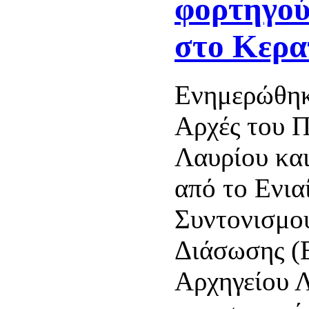
φορτηγού
στο Κερα
Ενημερώθηκ
Αρχές του Π
Λαυρίου κα
από το Ενια
Συντονισμο
Διάσωσης (Ε
Αρχηγείου 