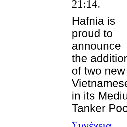
21:14.
Hafnia is
proud to
announce
the additio
of two new
Vietnamese
in its Med
Tanker Poo
Συνέχεια