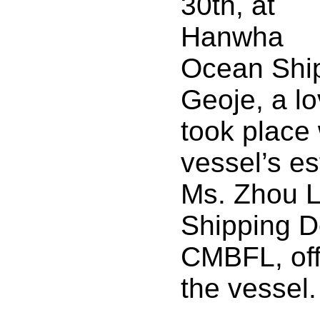
30th, at
Hanwha
Ocean Ship
Geoje, a l
took place
vessel’s e
Ms. Zhou L
Shipping D
CMBFL, off
the vessel.