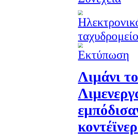
Λιμάνι τ
Λιμενεργ
εμπόδισα
κοντέϊνερ