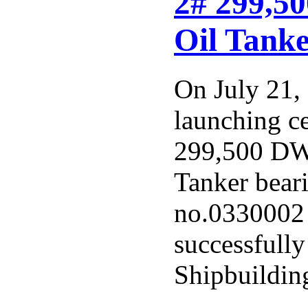
2# 299,5
Oil Tank
On July 21,
launching c
299,500 DW
Tanker beari
no.0330002 
successfull
Shipbuilding