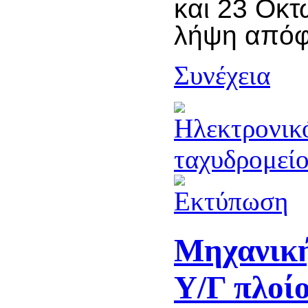
και 23 Οκτ
λήψη απόφ
Συνέχεια
Μηχανική
Υ/Γ πλοί