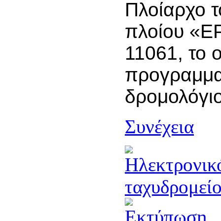
Πλοίαρχο τ
πλοίου «Ε
11061, το 
προγραμμα
δρομολόγι
Συνέχεια