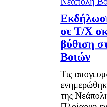
Εκδήλωση
σε Τ/Χ σ
βύθιση σ
Βοιών
Τις απογευμ
ενημερώθηκ
της Νεάπολ
Πλοίαρχο ε