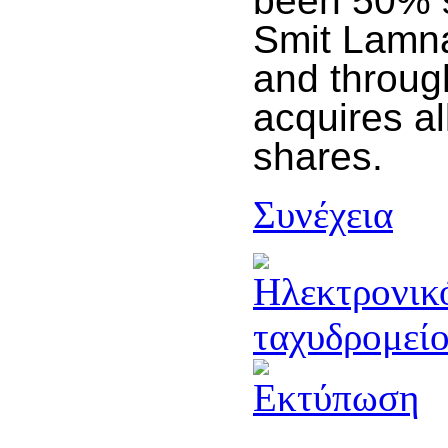
been 50% s
Smit Lamna
and through
acquires al
shares.
Συνέχεια