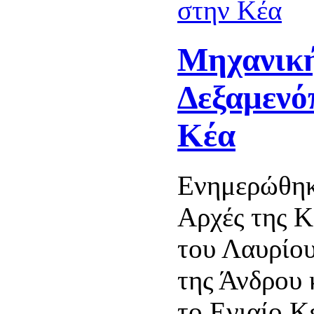
Μηχανικ
Δεξαμενό
Κέα
Ενημερώθηκ
Αρχές της Κ
του Λαυρίου
της Άνδρου 
το Ενιαίο Κ