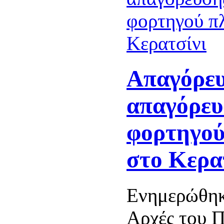
Απαγόρευ
απαγόρευ
φορτηγού
στο Κερα
Ενημερώθηκ
Αρχές του Π