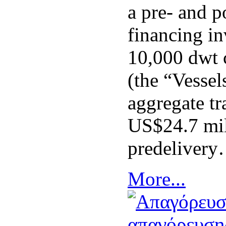
a pre- and p
financing i
10,000 dwt 
(the “Vessel
aggregate tr
US$24.7 mil
predeliver
More...