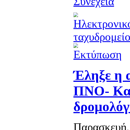
Συνέχεια
Έληξε η 
ΠΝΟ- Καν
δρομολόγ
Παρασκευή,