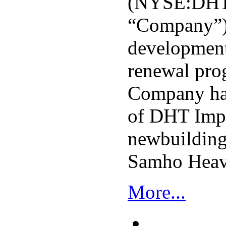
(NYSE:DHT)
“Company”)
developments
renewal pro
Company has
of DHT Imp
newbuildin
Samho Heavy
More...