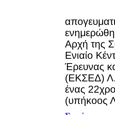
απογευματι
ενημερώθηκ
Αρχή της Σ
Ενιαίο Κέν
Έρευνας κ
(ΕΚΣΕΔ) Λ.
ένας 22χρ
(υπήκοος Λ