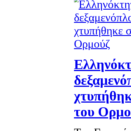
Ελληνόκ
δεξαμενό
χτυπήθηκ
του Ορμο