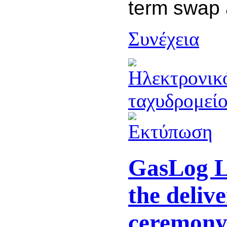
term swap 
Συνέχεια
GasLog L
the deliv
ceremony