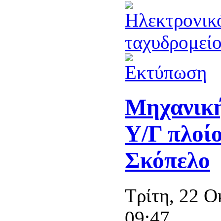
Μηχανική
Υ/Γ πλοί
Σκόπελο
Τρίτη, 22 
09:47.