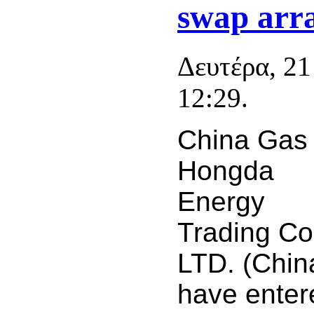
swap arr
Δευτέρα, 2
12:29.
China Gas
Hongda
Energy
Trading Co
LTD. (Chin
have entere