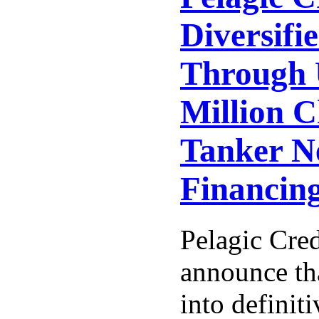
Diversifie
Through 
Million 
Tanker N
Financin
Pelagic Cred
announce tha
into definit