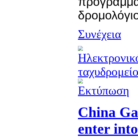
προγραμμα
δρομολόγι
Συνέχεια
China Gas
enter int