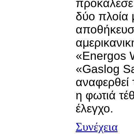
προκάλεσε
δύο πλοία 
αποθήκευσ
αμερικανικ
«Energos W
«Gaslog Sa
αναφερθεί 
η φωτιά τέ
έλεγχο.
Συνέχεια