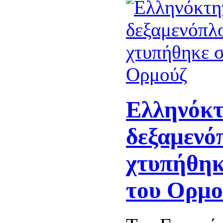
Ελληνόκ
δεξαμενό
χτυπήθηκ
του Ορμο