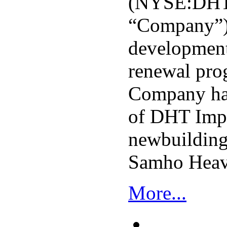
(NYSE:DHT)
“Company”)
developments
renewal pro
Company has
of DHT Imp
newbuildin
Samho Heavy
More...