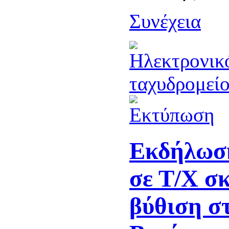
Συνέχεια
Εκδήλωση
σε Τ/Χ σ
βύθιση σ