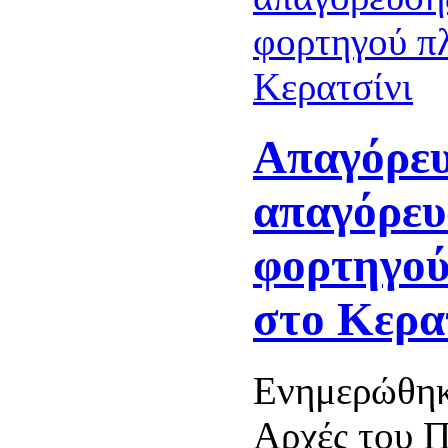
Απαγόρευ
απαγόρευ
φορτηγού
στο Κερα
Ενημερώθηκ
Αρχές του Π