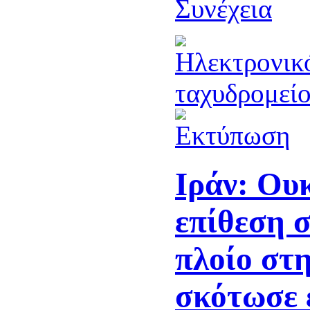
Συνέχεια
Ιράν: Ου
επίθεση 
πλοίο στ
σκότωσε 