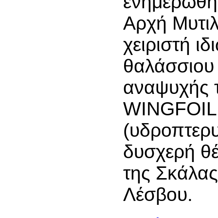
ενημερώθηκ
Αρχή Μυτιλ
χειριστή ιδ
θαλάσσιου
αναψυχής 
WINGFOIL
(υδροπτερυ
δυσχερή θέ
της Σκάλα
Λέσβου.