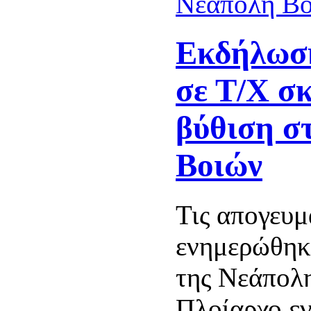
Εκδήλωση
σε Τ/Χ σ
βύθιση σ
Βοιών
Τις απογευμ
ενημερώθηκ
της Νεάπολ
Πλοίαρχο ε