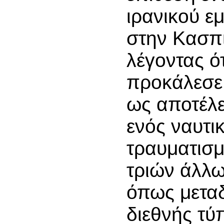
ιρανικού ε
στην Κασπ
λέγοντας ό
προκάλεσε 
ως αποτέλ
ενός ναυτικ
τραυματισμ
τριών άλλω
όπως μεταδ
διεθνής τύ