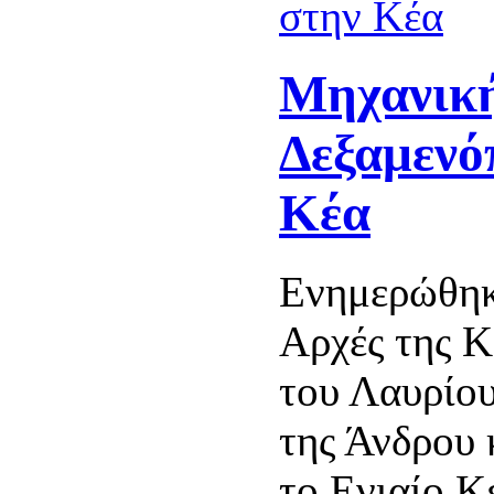
Μηχανικ
Δεξαμενό
Κέα
Ενημερώθηκ
Αρχές της Κ
του Λαυρίου
της Άνδρου 
το Ενιαίο Κ