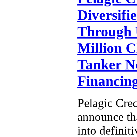
Diversifie
Through 
Million 
Tanker N
Financin
Pelagic Cred
announce tha
into definit