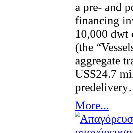
a pre- and p
financing i
10,000 dwt 
(the “Vessel
aggregate tr
US$24.7 mil
predeliver
More...