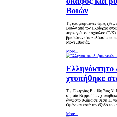
σκάφος και β
Βοιών
Τις απογευματινές ώρες χθες
Βοιών από τον Πλοίαρχο ενός
πυρκαγιάς σε ταχύπλοο (Τ/Χ) 
βρισκόταν στα θαλάσσια πε
Μονεμβασιάς.
More...
Ελληνόκτητο 
χτυπήθηκε στ
Της Γεωργίας Ερμίδη Στις 31 
σημαία Βερμούδων χτυπήθηκε
άγνωστο βλήμα σε θέση 11 ναυ
Ομάν και κατά την έξοδό του
More...