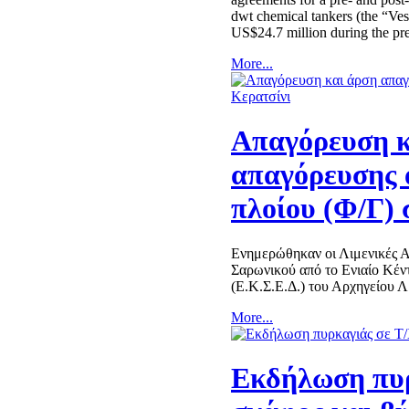
dwt chemical tankers (the “Vess
US$24.7 million during the p
More...
Απαγόρευση κ
απαγόρευσης 
πλοίου (Φ/Γ) 
Ενημερώθηκαν οι Λιμενικές Αρ
Σαρωνικού από το Ενιαίο Κέν
(Ε.Κ.Σ.Ε.Δ.) του Αρχηγείου 
More...
Εκδήλωση πυρ