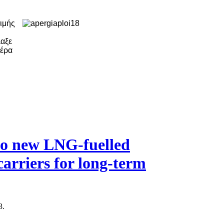
ιμής
λαξε
μέρα
wo new LNG-fuelled
carriers for long-term
3.