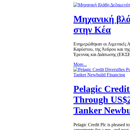
Μηχανική βλά
στην Κέα
Ενημερώθηκαν οι Λιμενικές Αρ
Καρύστου, της Άνδρου και τη
Έρευνας και Διάσωσης (ΕΚΣΕ
More...
Pelagic Credit
Through US$2
Tanker Newbu
Pelagic Credit Plc is pleased to
agreements for a pre- and post