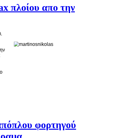
x πλοίου απο την
0.
ην
x
το
απόπλου φορτηγού
έραμα