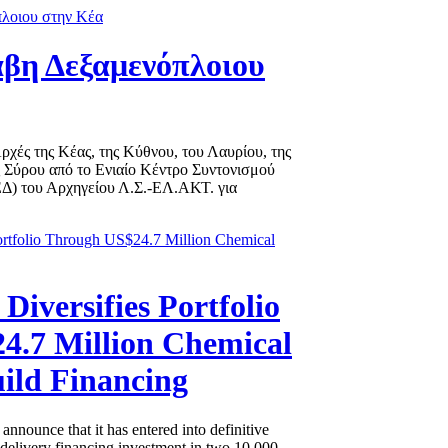
βη Δεξαμενόπλοιου
χές της Κέας, της Κύθνου, του Λαυρίου, της
ς Σύρου από το Ενιαίο Κέντρο Συντονισμού
Δ) του Αρχηγείου Λ.Σ.-ΕΛ.ΑΚΤ. για
 Diversifies Portfolio
4.7 Million Chemical
ild Financing
 announce that it has entered into definitive
-delivery financing investment in two 10,000