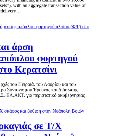
els”), with an aggregate transaction value of
redelivery…
αι άρση
απόπλου φορτηγού
στο Κερατσίνι
χές του Πειραιά, του Λαυρίου και του
τρο Συντονισμού Έρευνας και Διάσωσης
Λ.Σ.-ΕΛ.ΑΚΤ. για περιστατικό ακυβερνησίας
καγιάς σε Τ/Χ