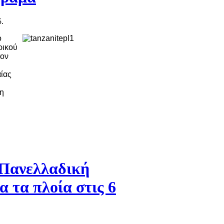
5.
ό
ρικού
τον
ίας
η
Πανελλαδική
α τα πλοία στις 6