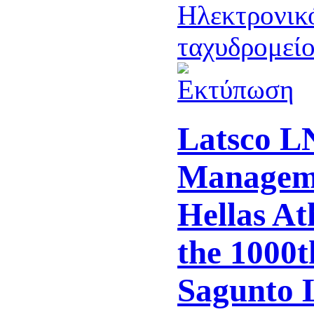
Latsco L
Managem
Hellas At
the 1000t
Sagunto 