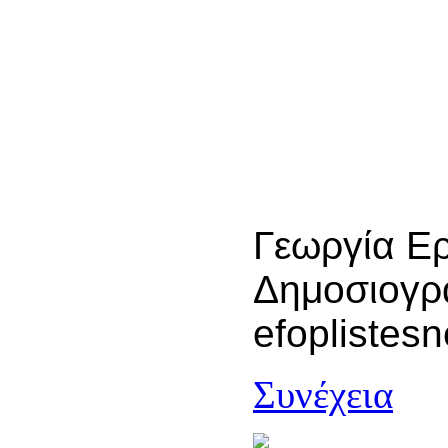
Γεωργία Ερ
Δημοσιογρ
efoplistes
Συνέχεια