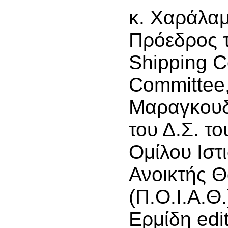
κ. Χαράλα
Πρόεδρος 
Shipping C
Committee,
Μαραγκουδ
του Δ.Σ. τ
Ομίλου Ιστ
Ανοικτής 
(Π.Ο.Ι.Α.Θ.
Ερμίδη edit