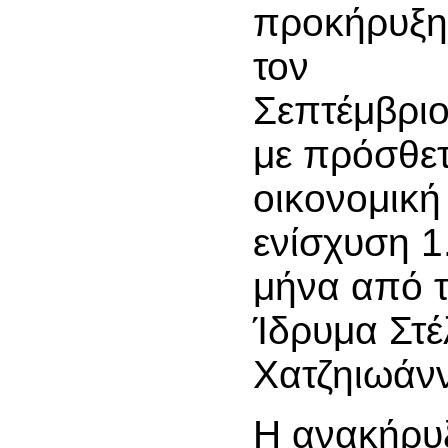
προκήρυξη
τον
Σεπτέμβρι
με πρόσθε
οικονομική
ενίσχυση 1
μήνα από 
Ίδρυμα Στέ
Χατζηιωάν
Η ανακήρυξ