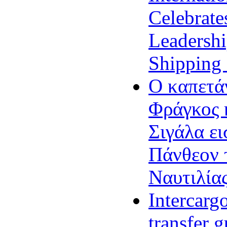
Celebrat
Leadershi
Shipping 
Ο καπετά
Φράγκος 
Σιγάλα ε
Πάνθεον 
Ναυτιλία
Intercarg
transfer g