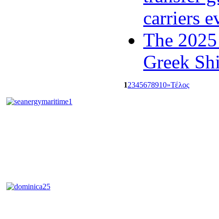
carriers e
The 2025 
Greek Sh
1
2
3
4
5
6
7
8
9
10
»
Τέλος