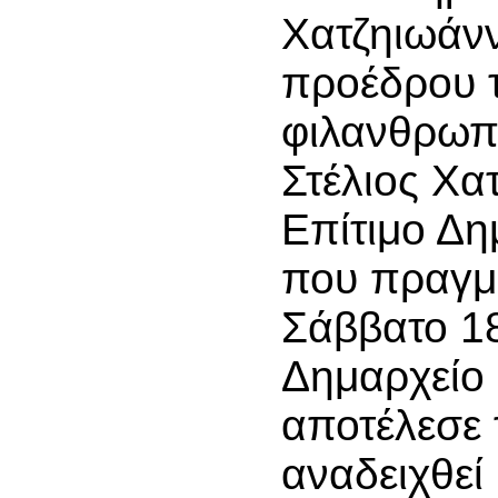
Χατζηιωάνν
προέδρου 
φιλανθρωπ
Στέλιο
ς Χα
Επίτιμο Δ
που πραγμ
Σάββατο 18
Δημαρχείο
αποτέλεσε
αναδειχθεί