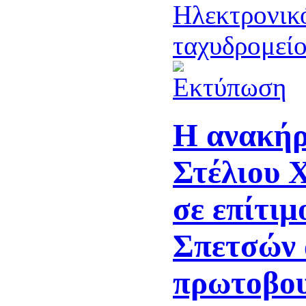
Η ανακήρ
Στέλιου 
σε επίτι
Σπετσών 
πρωτοβου