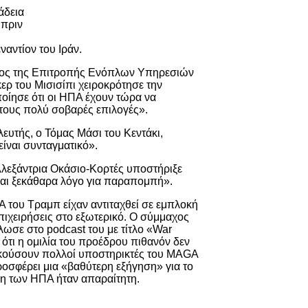
άδεια
 πριν
ναντίον του Ιράν.
ος της Επιτροπής Ενόπλων Υπηρεσιών
ερ του Μισισίπι χειροκρότησε την
οίησε ότι οι ΗΠΑ έχουν τώρα να
τους πολύ σοβαρές επιλογές».
υτής, ο Τόμας Μάσι του Κεντάκι,
ίναι συνταγματικό».
λεξάντρια Οκάσιο-Κορτές υποστήριξε
αι ξεκάθαρα λόγο για παραπομπή».
 του Τραμπ είχαν αντιταχθεί σε εμπλοκή
πιχειρήσεις στο εξωτερικό. Ο σύμμαχος
ωσε στο podcast του με τίτλο «War
τι η ομιλία του προέδρου πιθανόν δεν
ακούσουν πολλοί υποστηρικτές του MAGA
ροσφέρει μια «βαθύτερη εξήγηση» για το
ιξη των ΗΠΑ ήταν απαραίτητη.