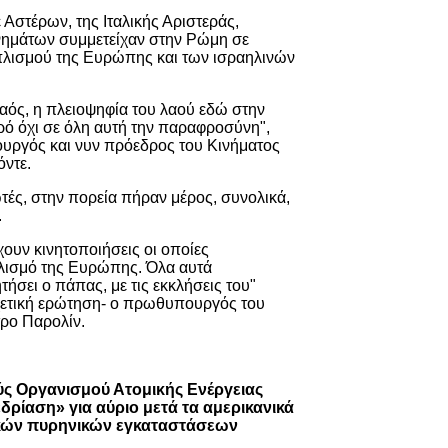
 Αστέρων, της Ιταλικής Αριστεράς,
νημάτων συμμετείχαν στην Ρώμη σε
πλισμού της Ευρώπης και των ισραηλινών
αός, η πλειοψηφία του λαού εδώ στην
χηρό όχι σε όλη αυτή την παραφροσύνη",
ργός και νυν πρόεδρος του Κινήματος
ντε.
ές, στην πορεία πήραν μέρος, συνολικά,
.
ουν κινητοποιήσεις οι οποίες
λισμό της Ευρώπης. Όλα αυτά
τήσει ο πάπας, με τις εκκλήσεις του"
ετική ερώτηση- ο πρωθυπουργός του
τρο Παρολίν.
ύς Οργανισμού Ατομικής Ενέργειας
δρίαση» για αύριο μετά τα αμερικανικά
ικών πυρηνικών εγκαταστάσεων