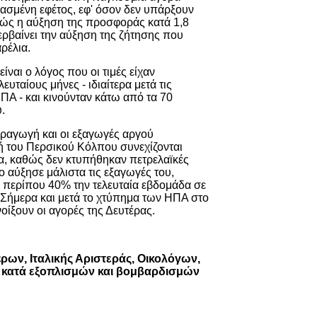
διασμένη εφέτος, εφ' όσον δεν υπάρξουν
θώς η αύξηση της προσφοράς κατά 1,8
ερβαίνει την αύξηση της ζήτησης που
αρέλια.
ναι ο λόγος που οι τιμές είχαν
υταίους μήνες - ιδιαίτερα μετά τις
ΠΑ - και κινούνταν κάτω από τα 70
υ.
ραγωγή και οι εξαγωγές αργού
ή του Περσικού Κόλπου συνεχίζονται
α, καθώς δεν κτυπήθηκαν πετρελαϊκές
ο αύξησε μάλιστα τις εξαγωγές του,
ά περίπου 40% την τελευταία εβδομάδα σε
. Σήμερα και μετά το χτύπημα των ΗΠΑ στο
οίξουν οι αγορές της Δευτέρας.
ρων, Ιταλικής Αριστεράς, Οικολόγων,
, κατά εξοπλισμών και βομβαρδισμών