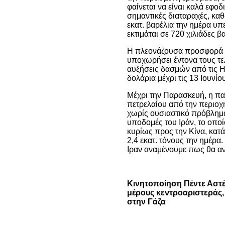
φαίνεται να είναι καλά εφο
σημαντικές διαταραχές, κα
εκατ. βαρέλια την ημέρα υπ
εκτιμάται σε 720 χιλιάδες β
Η πλεονάζουσα προσφορά εί
υποχωρήσει έντονα τους τελε
αυξήσεις δασμών από τις Η
δολάρια μέχρι τις 13 Ιουνίο
Μέχρι την Παρασκευή, η πα
πετρελαίου από την περιοχ
χωρίς ουσιαστικό πρόβλημ
υποδομές του Ιράν, το οποί
κυρίως προς την Κίνα, κατ
2,4 εκατ. τόνους την ημέρα
Ιραν αναμένουμε πως θα αν
Κινητοποίηση Πέντε Αστέ
μέρους κεντροαριστεράς
στην Γάζα