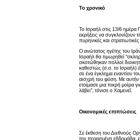
Το χρονικό
Το Ισραήλ στις 13/6 ημέρα 
εκρήξεις να συγκλονίζουν 
πυρηνικές και στρατιωτικές
Ο ανώτατος ηγέτης του Ιράν
Ισραήλ θα τιμωρηθεί “σκληρ
σκοτώθηκαν πολλοί διοικητέ
καθεστώς (σ.σ. το Ισραήλ)
σε ένα έγκλημα εναντίον το
αισχρή του φύση. Με αυτήν
ετοίμασε μια πικρή μοίρα γι
λάβει”, τόνισε ο Χαμενεΐ.
Οικονομικές επιπτώσεις
Σε έκθεση του Διεθνούς Ορ
την περασμένη εβδομάδα, ε