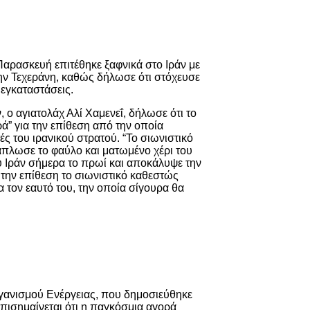
Παρασκευή επιτέθηκε ξαφνικά στο Ιράν με
την Τεχεράνη, καθώς δήλωσε ότι στόχευσε
 εγκαταστάσεις.
, ο αγιατολάχ Αλί Χαμενεΐ, δήλωσε ότι το
ά” για την επίθεση από την οποία
ς του ιρανικού στρατού. “Το σιωνιστικό
 άπλωσε το φαύλο και ματωμένο χέρι του
υ Ιράν σήμερα το πρωί και αποκάλυψε την
 την επίθεση το σιωνιστικό καθεστώς
α τον εαυτό του, την οποία σίγουρα θα
γανισμού Ενέργειας, που δημοσιεύθηκε
πισημαίνεται ότι η παγκόσμια αγορά