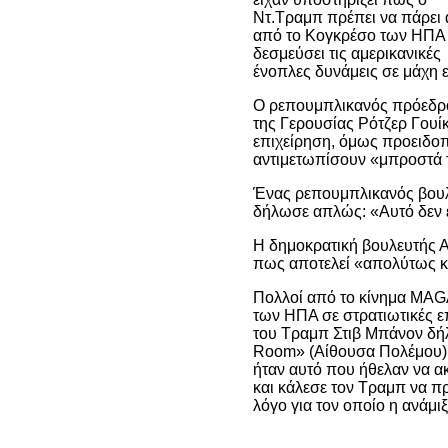
Ντ.Τραμπ πρέπει να πάρει 
από το Κογκρέσο των ΗΠΑ
δεσμεύσει τις αμερικανικές
ένοπλες δυνάμεις σε μάχη ε
Ο ρεπουμπλικανός πρόεδρ
της Γερουσίας Ρότζερ Γουίκ
επιχείρηση, όμως προειδοπ
αντιμετωπίσουν «μπροστά 
Ένας ρεπουμπλικανός βουλε
δήλωσε απλώς: «Αυτό δεν ε
Η δημοκρατική βουλευτής Α
πως αποτελεί «απολύτως κ
Πολλοί από το κίνημα MAGA
των ΗΠΑ σε στρατιωτικές ε
του Τραμπ Στιβ Μπάνον δήλ
Room» (Αίθουσα Πολέμου) ό
ήταν αυτό που ήθελαν να 
και κάλεσε τον Τραμπ να π
λόγο για τον οποίο η ανάμ