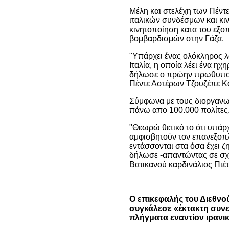
Μέλη και στελέχη των Πέντε
ιταλικών συνδέσμων και κι
κινητοποίηση κατα του εξο
βομβαρδισμών στην Γάζα.
"Υπάρχει ένας ολόκληρος λ
Ιταλία, η οποία λέει ένα η
δήλωσε ο πρώην πρωθυπου
Πέντε Αστέρων Τζουζέπε Κό
Σύμφωνα με τους διοργανωτ
πάνω απο 100.000 πολίτες
"Θεωρώ θετικό το ότι υπάρχ
αμφισβητούν τον επανεξοπ
εντάσσονται στα όσα έχει ζη
δήλωσε -απαντώντας σε σχ
Βατικανού καρδινάλιος Πιέ
Ο επικεφαλής του Διεθνο
συγκάλεσε «έκτακτη συνε
πλήγματα εναντίον ιραν