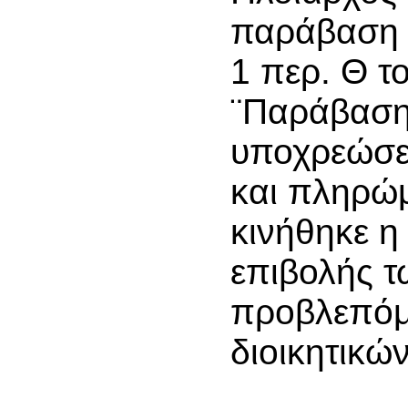
παράβαση 
1 περ. Θ τ
¨Παράβαση
υποχρεώσε
και πληρώμ
κινήθηκε η
επιβολής τ
προβλεπό
διοικητικώ