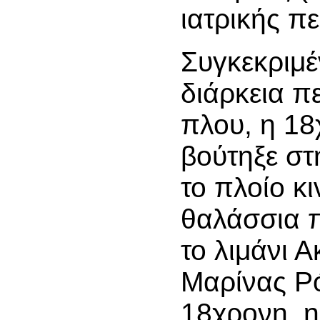
ιατρικής π
Συγκεκριμέ
διάρκεια π
πλου, η 18
βούτηξε σ
το πλοίο κ
θαλάσσια 
το λιμάνι Α
Μαρίνας Ρ
18χρονη, η