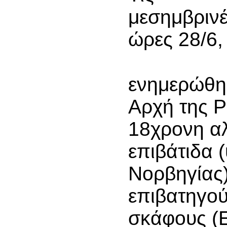
μεσημβριν
ώρες 28/6,
ενημερώθηκ
Αρχή της Ρ
18χρονη α
επιβάτιδα 
Νορβηγίας)
επιβατηγού
σκάφους (Ε