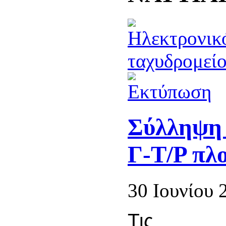
Σύλληψη 
Γ-Τ/Ρ πλ
30 Ιουνίου 
Τις