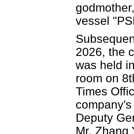
godmother,
vessel "P
Subsequent
2026, the 
was held i
room on 8t
Times Offic
company's 
Deputy Ge
Mr. Zhang 