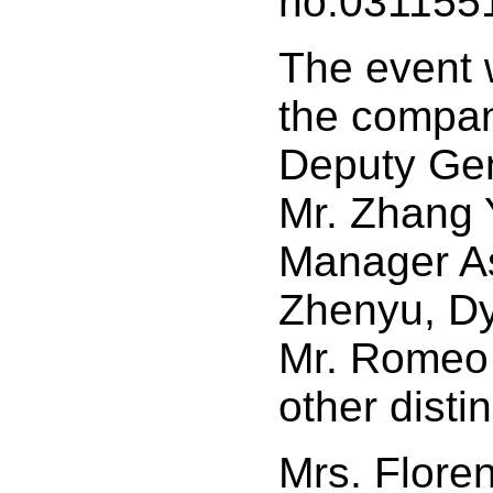
no.031155
The event 
the compan
Deputy Ge
Mr. Zhang 
Manager As
Zhenyu, D
Mr. Romeo
other disti
Mrs. Floren