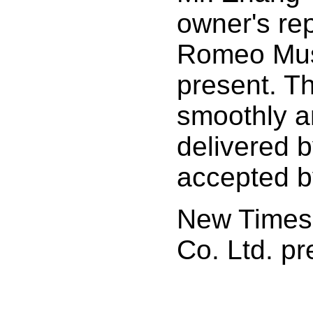
owner's re
Romeo Mus
present. T
smoothly a
delivered 
accepted b
New Times 
Co. Ltd. pr