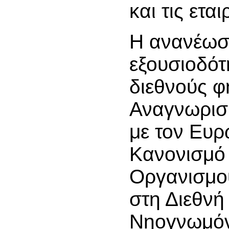
και τις ετα
Η ανανέωσ
εξουσιοδότ
διεθνούς φ
Αναγνωρισ
με τον Ευ
Κανονισμό
Οργανισμού
στη Διεθν
Νηογνωμόν