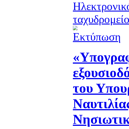
«Υπογρα
εξουσιοδ
του Υπου
Ναυτιλία
Νησιωτικ