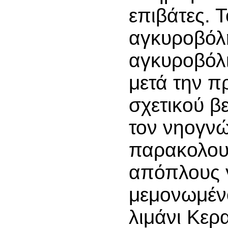
επιβάτες. 
αγκυροβόλ
αγκυροβόλ
μετά την π
σχετικού β
τον νηογν
παρακολου
απόπλους γ
μεμονωμένο
λιμάνι Κερα