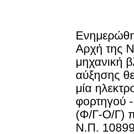
Ενημερώθηκ
Αρχή της Ν
μηχανική β
αύξησης θ
μία ηλεκτρ
φορτηγού 
(Φ/Γ-Ο/Γ)
Ν.Π. 10899