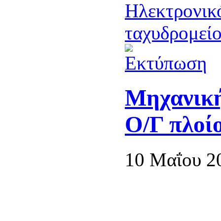
Μηχανική
Ο/Γ πλοί
10 Μαΐου 2