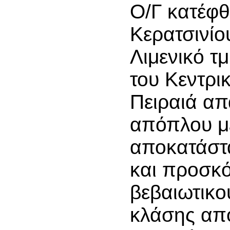
Ο/Γ κατέφθ
Κερατσινίο
Λιμενικό τ
του Κεντρι
Πειραιά απ
απόπλου μέ
αποκατάστ
και προσκ
βεβαιωτικο
κλάσης απ