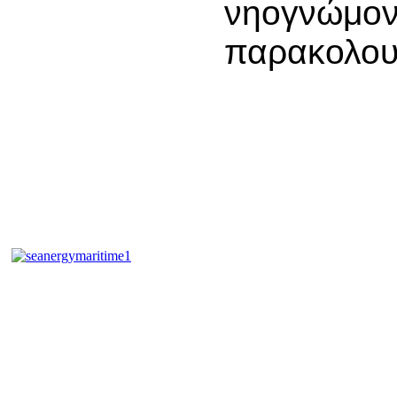
νηογνώμον
παρακολου