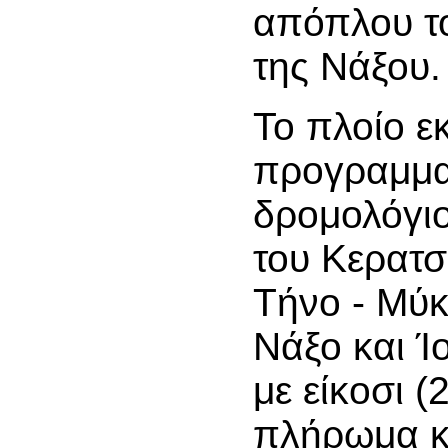
απόπλου το
της Νάξου.
Το πλοίο ε
προγραμμα
δρομολόγιο
του Κερατσ
Τήνο - Μύκ
Νάξο και Ί
με είκοσι (
πλήρωμα κα