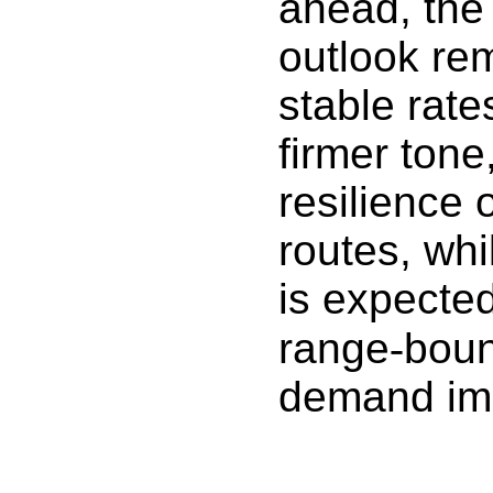
ahead, the
outlook rem
stable rate
firmer tone,
resilience 
routes, wh
is expecte
range
‑
boun
demand im