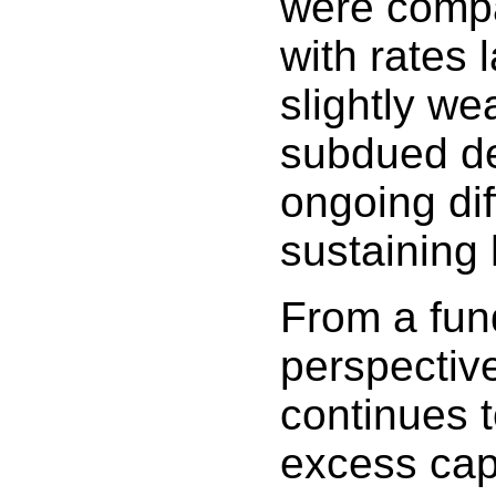
were compar
with rates l
slightly w
subdued d
ongoing diff
sustaining 
From a fu
perspectiv
continues 
excess cap