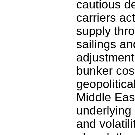
cautious d
carriers ac
supply thr
sailings a
adjustment
bunker cos
geopolitica
Middle Eas
underlying
and volatil