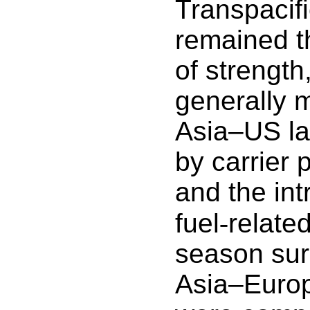
Transpacifi
remained t
of strength
generally 
Asia–US la
by carrier p
and the int
fuel
‑
relate
season sur
Asia–Europ