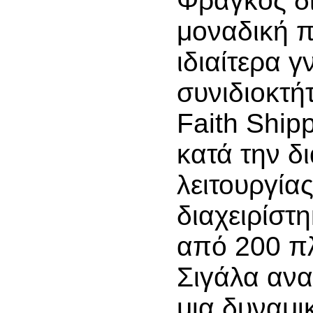
Φράγκος δ
μοναδική π
ιδιαίτερα 
συνιδιοκτή
Faith Shipp
κατά την δι
λειτουργίας
διαχειρίστ
από 200 π
Σιγάλα αν
μια δυναμι