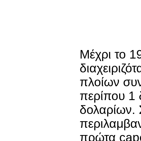
Μέχρι το 1
διαχειριζότ
πλοίων συν
περίπου 1 
δολαρίων. 
περιλαμβαν
πρώτα cape