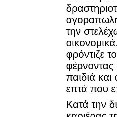
δραστηριο
αγοραπωλη
την στελέχ
οικονομικά
φρόντιζε το
φέρνοντας
παιδιά και
επτά που ε
Κατά την δ
καριέρας τ