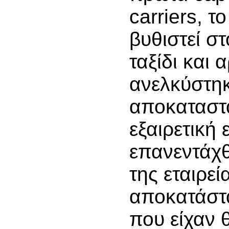
carriers, τ
βυθιστεί σ
ταξίδι και 
ανελκύστηκ
αποκαταστ
εξαιρετική 
επανεντάχθ
της εταιρεί
αποκατάστ
που είχαν 