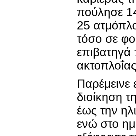
πούλησε 14
25 ατμόπλ
τόσο σε φο
επιβατηγά 
ακτοπλοΐας
Παρέμεινε 
διοίκηση τ
έως την ηλ
ενώ στο ημ