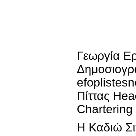
Γεωργία Ε
Δημοσιογρ
efoplistes
Πίττας Hea
Chartering
Η Καδιώ Σ