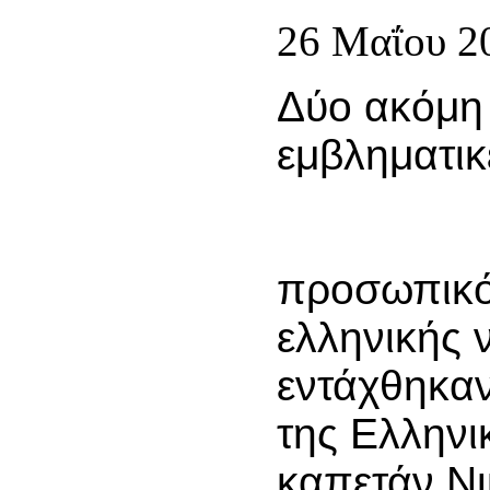
26 Μαΐου 2
Δύο ακόμη
εμβληματικ
προσωπικό
ελληνικής 
εντάχθηκα
της Ελληνι
καπετάν Ν