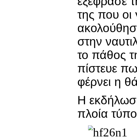
εξέφρασε 
της που οι 
ακολούθησ
στην ναυτι
το πάθος τ
πίστευε πω
φέρνει η θ
Η εκδήλωση
πλοία τύπου