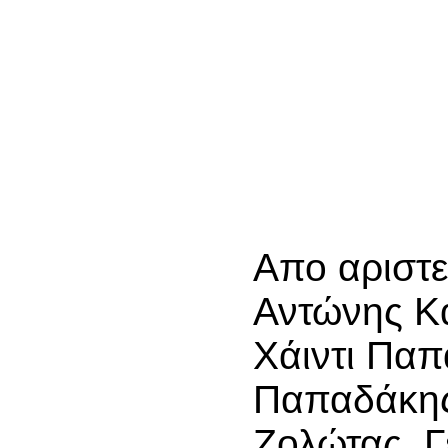
Απο αριστε
Αντώνης Κ
Χάιντι Παπ
Παπαδάκης
Ζολώτας, Γ