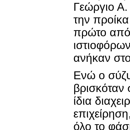
Γεώργιο Α.
την προίκα
πρώτο από 
ιστιοφόρω
ανήκαν στο
Ενώ ο σύζυ
βρισκόταν 
ίδια διαχει
επιχείρηση
όλο το φά