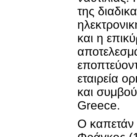
της διαδικ
ηλεκτρονι
και η επικ
αποτελεσμ
εποπτεύοντ
εταιρεία ο
και συμβο
Greece.
Ο καπετάν