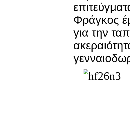
επιτεύγματ
Φράγκος έμ
για την ταπ
ακεραιότητ
γενναιοδωρ