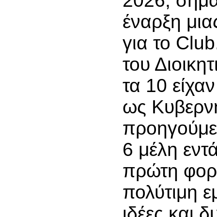
2026, σημα
έναρξη μιας
για το Clu
του Διοικη
τα 10 είχα
ως Κυβερν
προηγούμεν
6 μέλη εντ
πρώτη φορ
πολύτιμη ε
ιδέες και δ