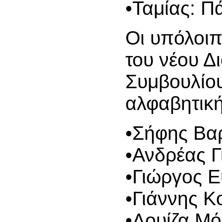
•Ταμίας: Π
Οι υπόλοιπ
του νέου Δι
Συμβουλίου
αλφαβητική
•Σήφης Βα
•Ανδρέας Γ
•Γιώργος Ε
•Γιάννης Κ
•Λουίζα Μό