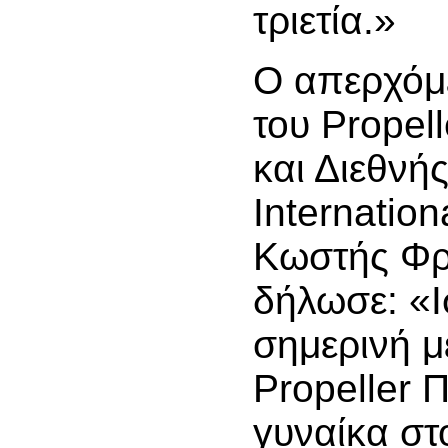
τριετία.»
Ο απερχόμ
του Propell
και Διεθνή
Internation
Κωστής Φρ
δήλωσε: «Ι
σημερινή μ
Propeller Π
γυναίκα στο