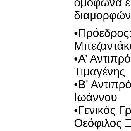
ομόφωνα ε
διαμορφώνε
•Πρόεδρος
Μπεζαντάκ
•Α’ Αντιπρ
Τιμαγένης
•Β’ Αντιπρ
Ιωάννου
•Γενικός Γ
Θεόφιλος 