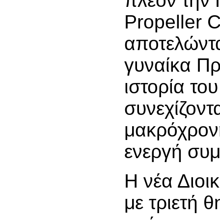
πλέον την 
Propeller C
αποτελώντ
γυναίκα Π
ιστορία του
συνεχίζοντ
μακρόχρον
ενεργή συμ
Η νέα Διοι
με τριετή θ