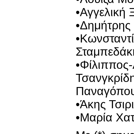
•Αγγελική 
•Δημήτρης 
•Κωνσταντ
Σταμπεδάκη
•Φίλιππος
Τσανγκρίδ
Παναγόπου
•Άκης Τσιρ
•Μαρία Χα