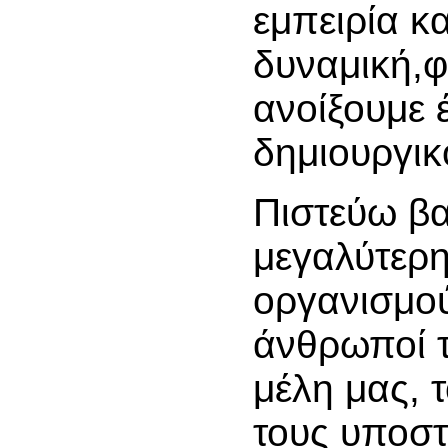
εμπειρία κα
δυναμική,φ
ανοίξουμε 
δημιουργικ
Πιστεύω βα
μεγαλύτερ
οργανισμού 
άνθρωποί τ
μέλη μας, τ
τους υποστ