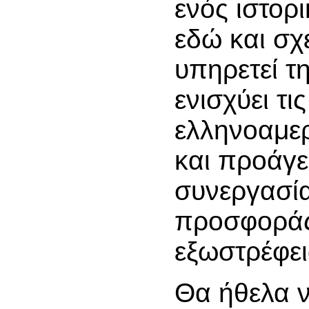
ενός ιστορ
εδώ και σχ
υπηρετεί τη
ενισχύει τις
ελληνοαμερ
και προάγει
συνεργασία
προσφοράς
εξωστρέφει
Θα ήθελα 