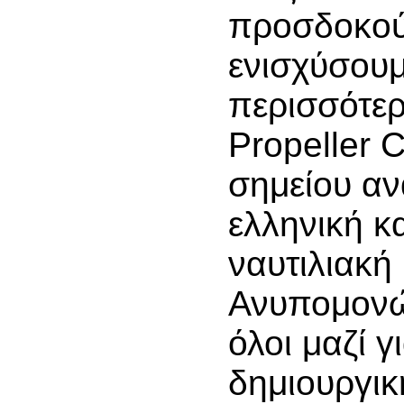
προσδοκού
ενισχύσου
περισσότερ
Propeller 
σημείου αν
ελληνική κα
ναυτιλιακή 
Ανυπομονώ
όλοι μαζί γ
δημιουργικ