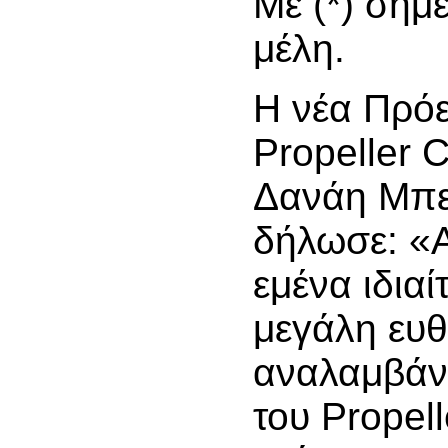
Με (*) σημ
μέλη.
Η νέα Πρό
Propeller C
Δανάη Μπε
δήλωσε: «Α
εμένα ιδιαί
μεγάλη ευθ
αναλαμβάν
του Propell