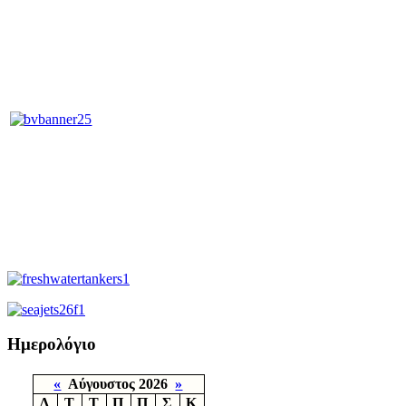
Ημερολόγιο
«
Αύγουστος 2026
»
Δ
Τ
Τ
Π
Π
Σ
Κ