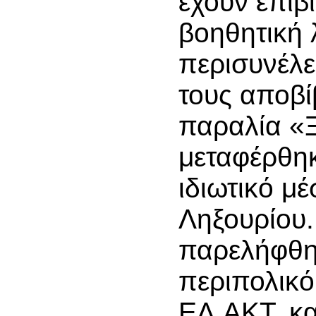
έχουν επιβ
βοηθητική 
περισυνέλε
τους αποβί
παραλία «
μεταφέρθη
ιδιωτικό μέ
Ληξουρίου.
παρελήφθ
περιπολικό
ΕΛ.ΑΚΤ. κ