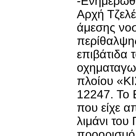
-Ενημερώθη
Αρχή Τζελέ
άμεσης νο
περίθαλψη
επιβάτιδα 
οχηματαγωγ
πλοίου «Κ
12247. Το 
που είχε α
λιμάνι του 
προορισμό 