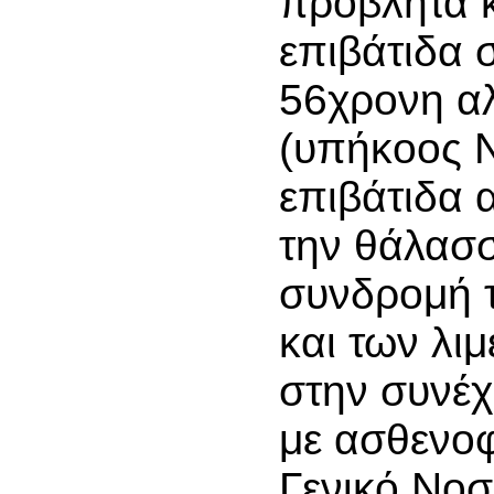
προβλήτα κ
επιβάτιδα 
56χρονη α
(υπήκοος 
επιβάτιδα
την θάλασσ
συνδρομή 
και των λι
στην συνέχ
με ασθενο
Γενικό Νοσ