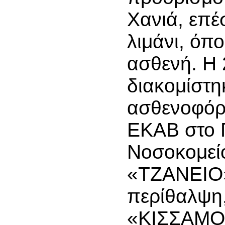
Χανιά, επέ
λιμάνι, όπ
ασθενή. Η
διακομίστη
ασθενοφόρ
ΕΚΑΒ στο 
Νοσοκομείο
«ΤΖΑΝΕΙΟ»,
περίθαλψη,
«ΚΙΣΣΑΜΟ