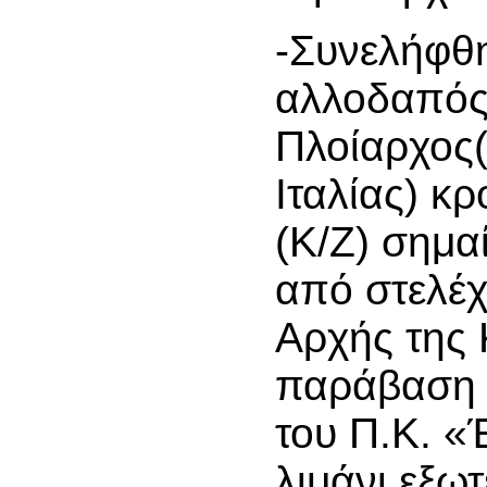
-Συνελήφθ
αλλοδαπό
Πλοίαρχος
Ιταλίας) κ
(Κ/Ζ) σημ
από στελέχ
Αρχής της 
παράβαση 
του Π.Κ. «
λιμάνι εξωτ