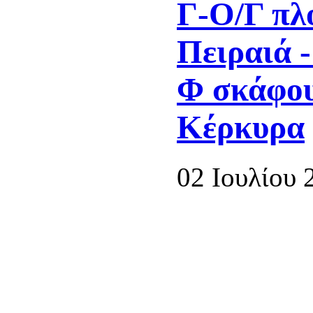
Γ-Ο/Γ πλ
Πειραιά -
Φ σκάφου
Κέρκυρα
02 Ιουλίου 