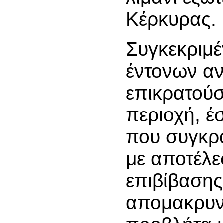
Κέρκυρας.
Συγκεκριμέ
έντονων α
επικρατού
περιοχή, έ
που συγκρ
με αποτέλε
επιβίβασης
απομακρυν