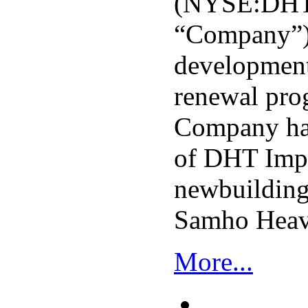
(NYSE:DHT)
“Company”)
developments
renewal pro
Company has
of DHT Imp
newbuildin
Samho Heavy
More...