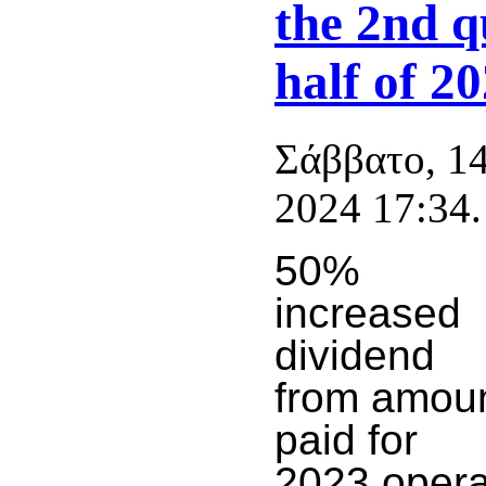
the 2nd q
half of 2
Σάββατο, 1
2024 17:34.
50%
increased
dividend
from amou
paid for
2023 opera