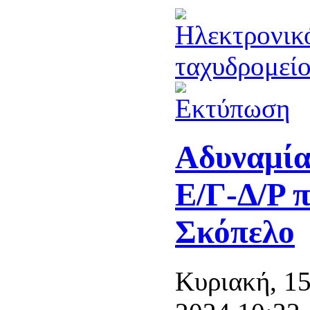
Αδυναμία
Ε/Γ-Δ/Ρ 
Σκόπελο
Κυριακή, 1