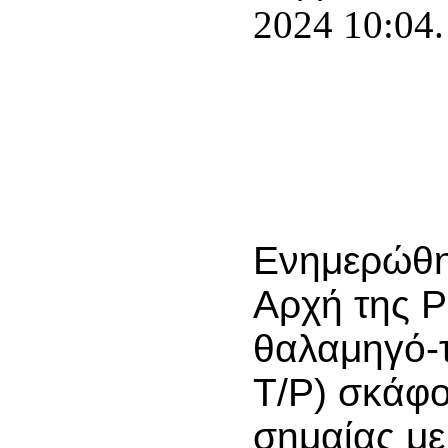
2024 10:04.
Ενημερώθηκ
Αρχή της Ρ
θαλαμηγό-τ
Τ/Ρ) σκάφο
σημαίας με 