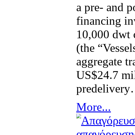
a pre- and p
financing i
10,000 dwt 
(the “Vessel
aggregate tr
US$24.7 mil
predeliver
More...