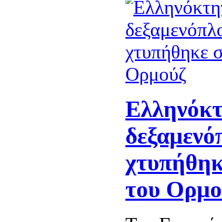
Ελληνόκ
δεξαμενό
χτυπήθηκ
του Ορμο