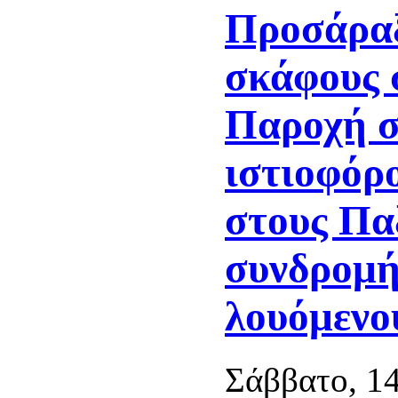
Προσάρα
σκάφους 
Παροχή σ
ιστιοφόρ
στους Πα
συνδρομή
λουόμενο
Σάββατο, 1