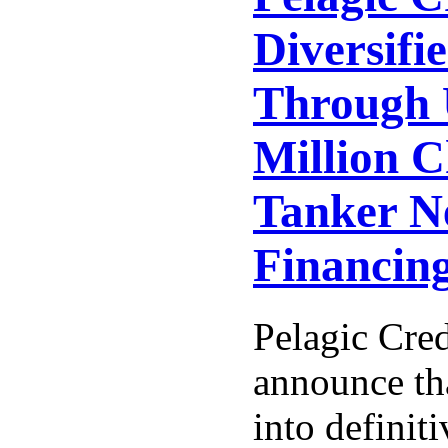
Diversifie
Through 
Million 
Tanker N
Financin
Pelagic Cred
announce tha
into definit