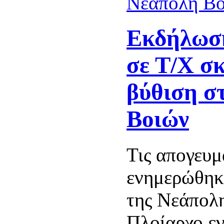
Εκδήλωση
σε Τ/Χ σ
βύθιση σ
Βοιών
Τις απογευμ
ενημερώθηκ
της Νεάπολ
Πλοίαρχο ε