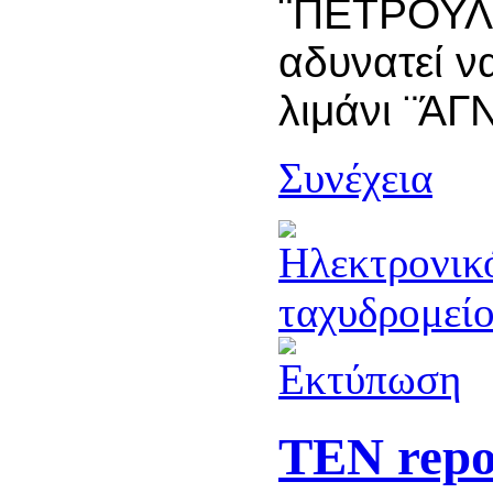
¨ΠΕΤΡΟΥΛΑ¨
αδυνατεί ν
λιμάνι ¨ΆΓ
Συνέχεια
TEN repor