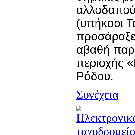
αλλοδαπούς
(υπήκοοι Τ
προσάραξε
αβαθή παρ
περιοχής
Ρόδου.
Συνέχεια