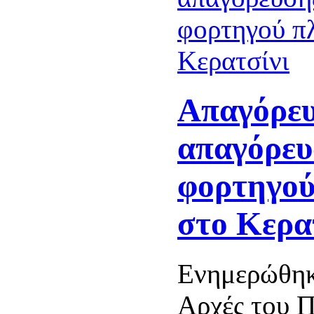
Απαγόρευ
απαγόρευ
φορτηγού
στο Κερα
Ενημερώθηκ
Αρχές του Π