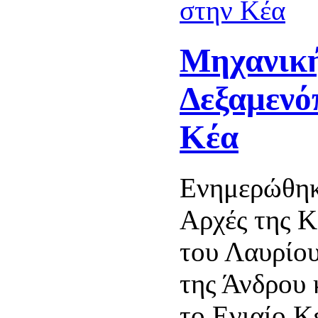
Μηχανικ
Δεξαμενό
Κέα
Ενημερώθηκ
Αρχές της Κ
του Λαυρίου
της Άνδρου 
το Ενιαίο Κ