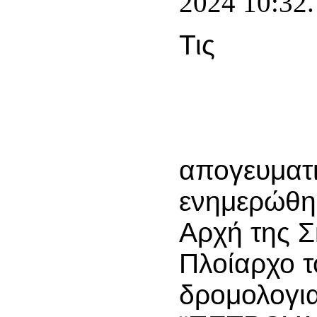
2024 10:32.
Τις
απογευματι
ενημερώθηκ
Αρχή της 
Πλοίαρχο τ
δρομολογια