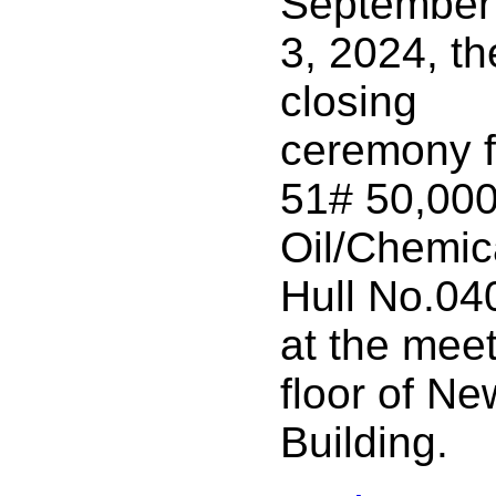
September
3, 2024, th
closing
ceremony f
51# 50,00
Oil/Chemic
Hull No.04
at the mee
floor of Ne
Building.