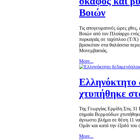
σκάφος και β
Βοιών
Τις απογευματινές ώρες χθες
Βοιών από τον Πλοίαρχο ενός
πυρκαγιάς σε ταχύπλοο (Τ/Χ) 
βρισκόταν στα θαλάσσια πε
Μονεμβασιάς.
More...
Ελληνόκτητο 
χτυπήθηκε στ
Της Γεωργίας Ερμίδη Στις 31 
σημαία Βερμούδων χτυπήθηκε
άγνωστο βλήμα σε θέση 11 ναυ
Ομάν και κατά την έξοδό του
More...