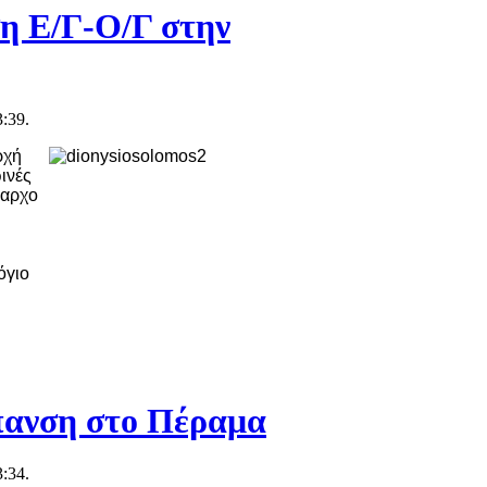
η Ε/Γ-Ο/Γ στην
:39.
ρχή
ινές
ίαρχο
όγιο
πανση στο Πέραμα
:34.