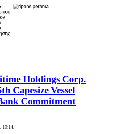
ό
ρικού
τον
ο
α
ρησης
itime Holdings Corp.
5th Capesize Vessel
 Bank Commitment
 10:14.