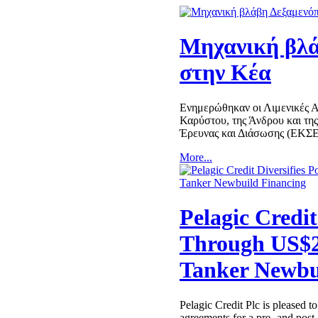
Μηχανική βλά
στην Κέα
Ενημερώθηκαν οι Λιμενικές Αρ
Καρύστου, της Άνδρου και τη
Έρευνας και Διάσωσης (ΕΚΣΕ
More...
Pelagic Credit
Through US$2
Tanker Newbu
Pelagic Credit Plc is pleased to
agreements for a pre- and post