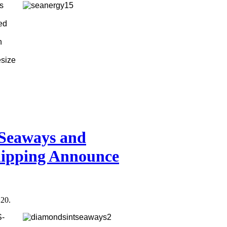
s
ed
n
size
 Seaways and
ipping Announce
:20.
S-