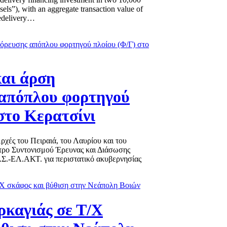
els”), with an aggregate transaction value of
redelivery…
αι άρση
απόπλου φορτηγού
στο Κερατσίνι
χές του Πειραιά, του Λαυρίου και του
τρο Συντονισμού Έρευνας και Διάσωσης
Λ.Σ.-ΕΛ.ΑΚΤ. για περιστατικό ακυβερνησίας
καγιάς σε Τ/Χ