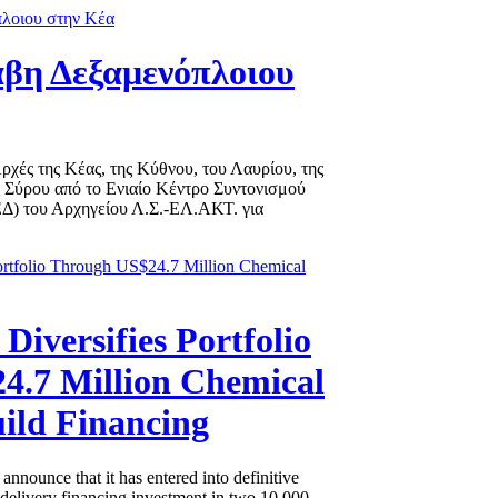
βη Δεξαμενόπλοιου
χές της Κέας, της Κύθνου, του Λαυρίου, της
ς Σύρου από το Ενιαίο Κέντρο Συντονισμού
Δ) του Αρχηγείου Λ.Σ.-ΕΛ.ΑΚΤ. για
 Diversifies Portfolio
4.7 Million Chemical
ild Financing
 announce that it has entered into definitive
-delivery financing investment in two 10,000