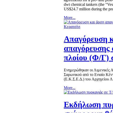
dwt chemical tankers (the “Vess
US$24.7 million during the p
More...
Απαγόρευση κ
απαγόρευσης 
πλοίου (Φ/Γ) 
Ενημερώθηκαν οι Λιμενικές Αρ
Σαρωνικού από το Ενιαίο Κέν
(Ε.Κ.Σ.Ε.Δ.) του Αρχηγείου 
More...
Εκδήλωση πυρ