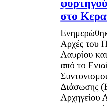
φορτηγού
στο Κερα
Ενημερώθηκ
Αρχές του Π
Λαυρίου κα
από το Ενια
Συντονισμο
Διάσωσης (Ε
Αρχηγείου 