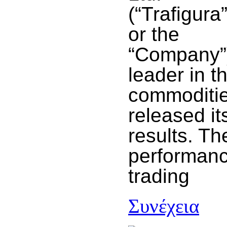
(“Trafigura
or the
“Company”)
leader in t
commoditie
released it
results. T
performanc
trading
Συνέχεια