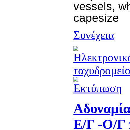
vessels, wh
capesize
Συνέχεια
Αδυναμία
Ε/Γ -Ο/Γ