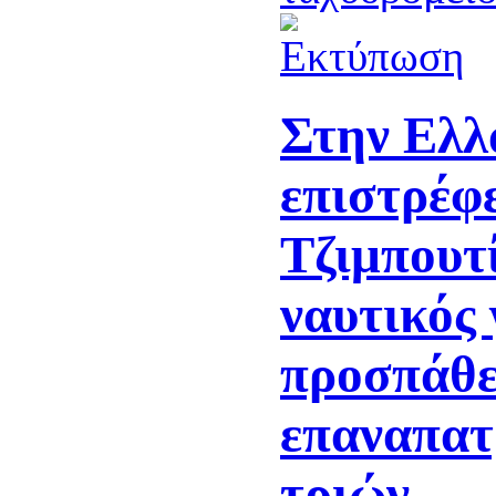
Στην Ελλ
επιστρέφε
Τζιμπουτ
ναυτικός 
προσπάθει
επαναπατ
τριών