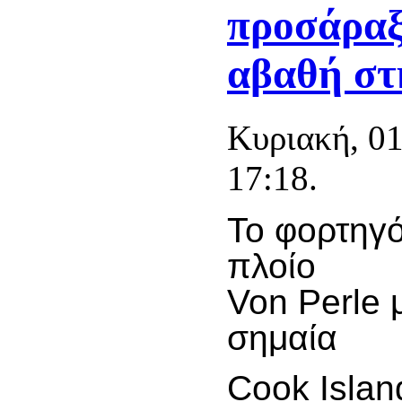
προσάραξ
αβαθή σ
Κυριακή, 0
17:18.
To
φορτηγ
πλοίο
Von
Perle
σημαία
Cook
Isla