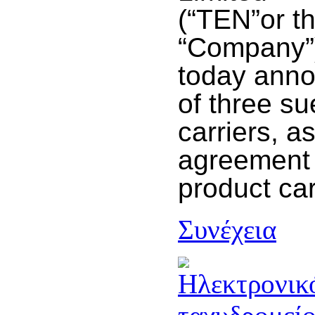
(“TEN”or t
“Company”
today anno
of three s
carriers, a
agreement 
product carr
Συνέχεια