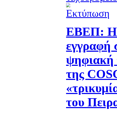
ΕΒΕΠ: Η
εγγραφή 
ψηφιακή
της COS
«τρικυμία
του Πειρ