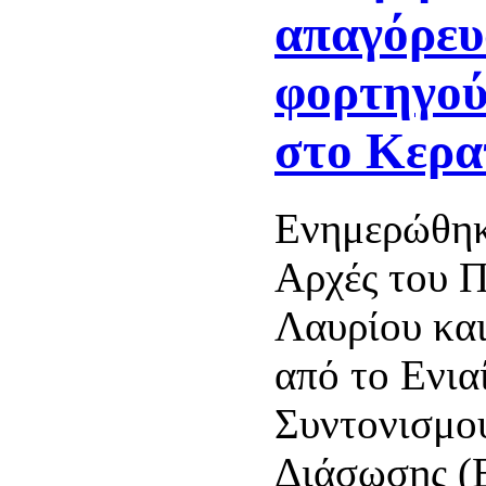
απαγόρευ
φορτηγού
στο Κερα
Ενημερώθηκ
Αρχές του Π
Λαυρίου κα
από το Ενια
Συντονισμο
Διάσωσης (Ε