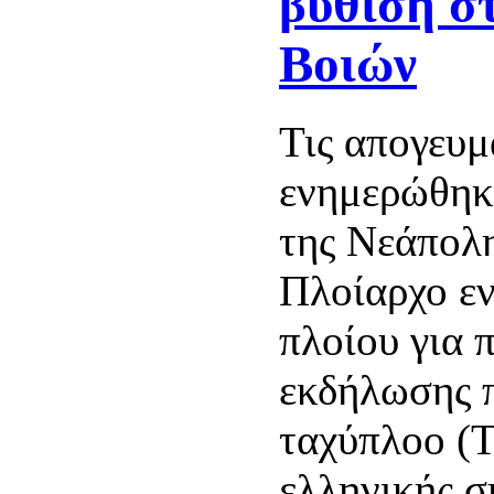
βύθιση σ
Βοιών
Τις απογευμ
ενημερώθηκ
της Νεάπολ
Πλοίαρχο ε
πλοίου για 
εκδήλωσης 
ταχύπλοο (
ελληνικής σ