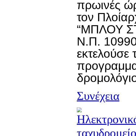
πρωινές ώ
τον Πλοίαρ
“ΜΠΛΟΥ Σ
Ν.Π. 10990
εκτελούσε 
προγραμμα
δρομολόγι
Συνέχεια