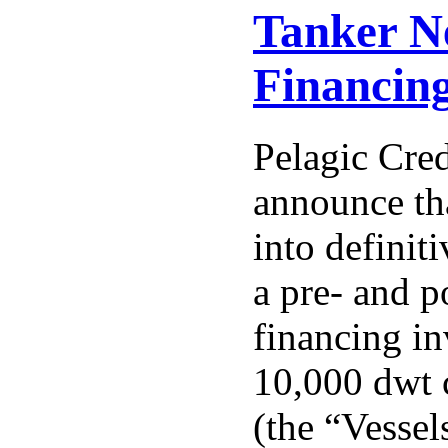
Tanker N
Financin
Pelagic Cred
announce tha
into definit
a pre- and p
financing i
10,000 dwt 
(the “Vessel