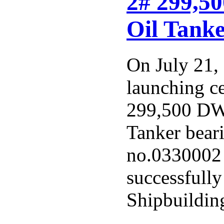
2# 299,5
Oil Tank
On July 21,
launching c
299,500 DW
Tanker beari
no.0330002 
successfull
Shipbuilding