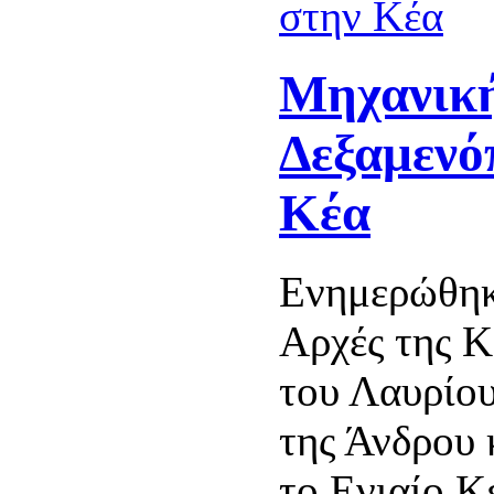
Μηχανικ
Δεξαμενό
Κέα
Ενημερώθηκ
Αρχές της Κ
του Λαυρίου
της Άνδρου 
το Ενιαίο Κ