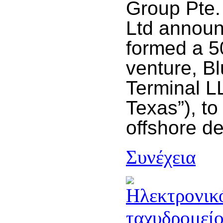
Group Pte.
Ltd announ
formed a 50
venture, B
Terminal L
Texas”), to
offshore d
Συνέχεια