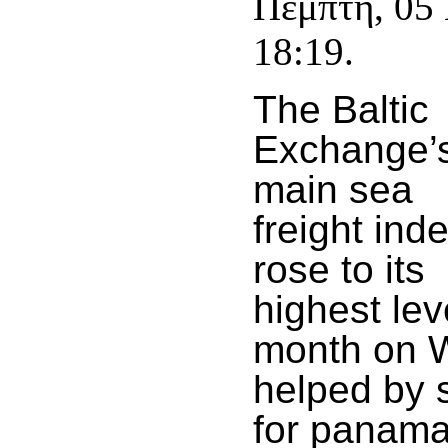
Πέμπτη, 05
18:19.
The Baltic
Exchange’
main sea
freight ind
rose to its
highest lev
month on 
helped by 
for panam