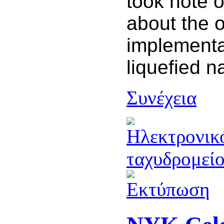
took note o
about the 
implementa
liquefied n
Συνέχεια