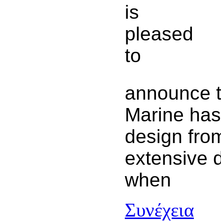
is
pleased
to
announce 
Marine has
design fro
extensive d
when
Συνέχεια