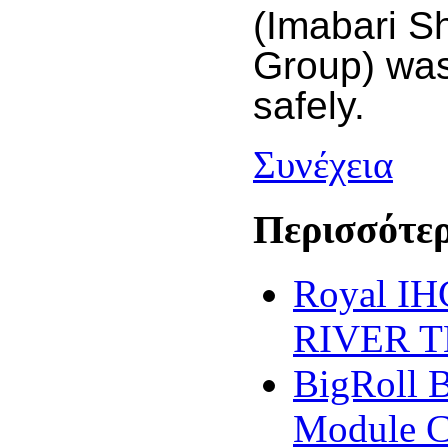
(Imabari Sh
Group) wa
safely.
Συνέχεια
Περισσότερ
Royal IH
RIVER 
BigRoll B
Module Ca