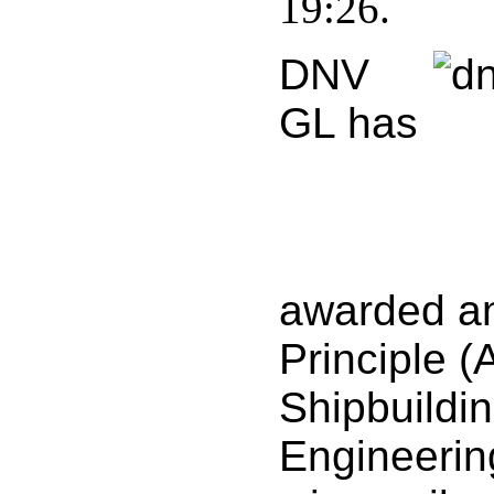
19:26.
DNV
GL has
awarded an
Principle (
Shipbuildi
Engineerin