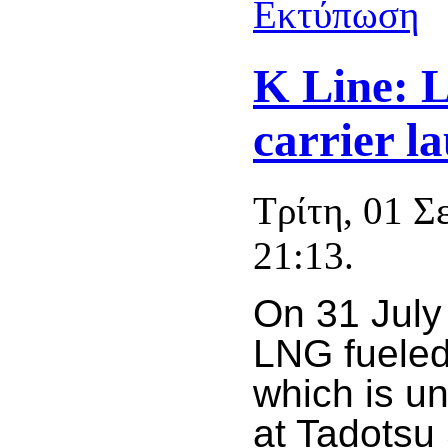
K Line: 
carrier l
Τρίτη, 01 Σ
21:13.
On 31 July
LNG fueled 
which is un
at Tadotsu