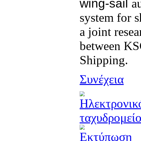
wing-sail
a
system for sh
a joint resea
between KS
Shipping.
Συνέχεια