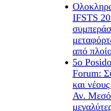
Ολοκληρώ
IFSTS 20
συμπεράσ
μεταφόρτ
από πλοίο
5ο Posid
Forum: Σ
και νέου
Αν. Μεσόγ
μεγαλύτερ