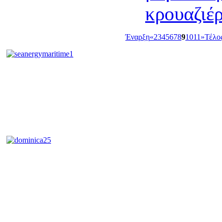
κρουαζιέ
Έναρξη
«
2
3
4
5
6
7
8
9
10
11
»
Τέλο