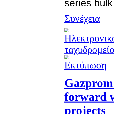
series bulk
Συνέχεια
Gazprom
forward 
projects