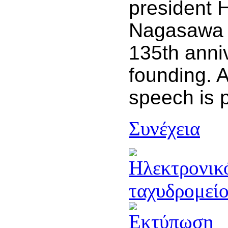
president H
Nagasawa 
135th anni
founding. 
speech is 
Συνέχεια