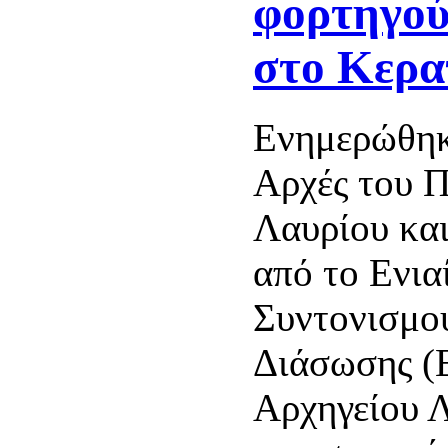
φορτηγού
στο Κερα
Ενημερώθηκ
Αρχές του Π
Λαυρίου κα
από το Ενια
Συντονισμο
Διάσωσης (Ε
Αρχηγείου 