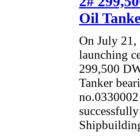
2# 299,5
Oil Tank
On July 21,
launching c
299,500 DW
Tanker beari
no.0330002 
successfull
Shipbuilding