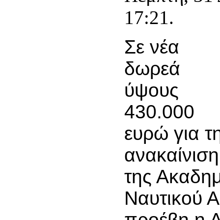
17:21.
Σε νέα
δωρεά
ύψους
430.000
ευρώ για τ
ανακαίνιση
της Ακαδη
Ναυτικού 
προέβη η Α