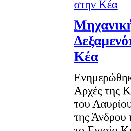
Μηχανικ
Δεξαμενό
Κέα
Ενημερώθηκ
Αρχές της Κ
του Λαυρίου
της Άνδρου 
το Ενιαίο Κ