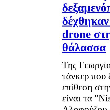
δεξαμενό
δέχθηκαν
drone στ
θάλασσα
Της Γεωργία
τάνκερ που 
επίθεση στ
είναι τα "Ni
Αλαφούζου κ