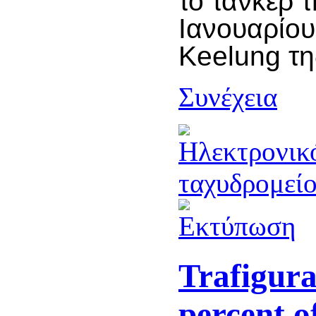
το τάνκερ 
Ιανουαρίου
Keelung τη
Συνέχεια
Trafigura
percent o