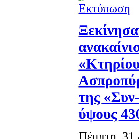
Ξεκίνησαν
ανακαίνι
«Κτηρίου
Ασπροπύρ
της «Συν
ύψους 43
Πέμπτη, 31