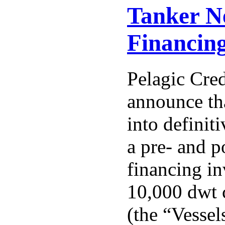
Tanker N
Financin
Pelagic Cred
announce tha
into definit
a pre- and p
financing i
10,000 dwt 
(the “Vessel