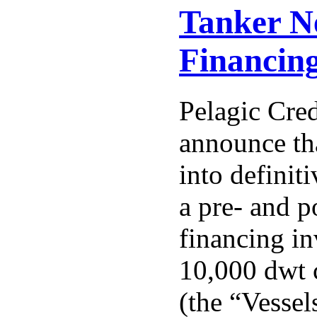
Tanker N
Financin
Pelagic Cred
announce tha
into definit
a pre- and p
financing i
10,000 dwt 
(the “Vessel