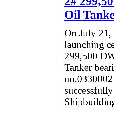
2# 299,5
Oil Tank
On July 21,
launching c
299,500 DW
Tanker beari
no.0330002 
successfull
Shipbuilding