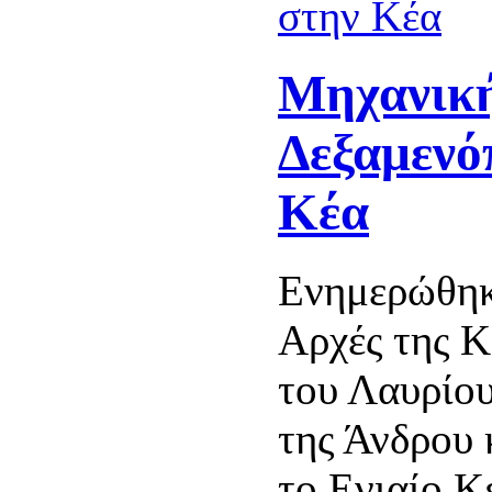
Μηχανικ
Δεξαμενό
Κέα
Ενημερώθηκ
Αρχές της Κ
του Λαυρίου
της Άνδρου 
το Ενιαίο Κ