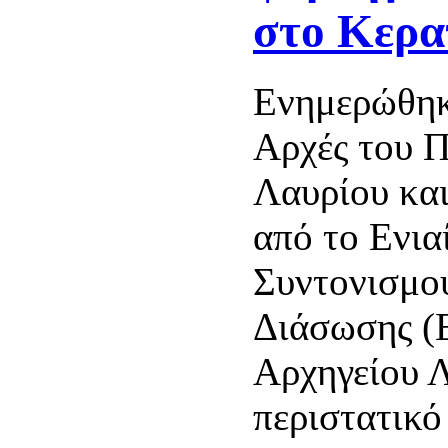
στο Κερα
Ενημερώθηκ
Αρχές του Π
Λαυρίου κα
από το Ενια
Συντονισμο
Διάσωσης (Ε
Αρχηγείου 
περιστατικό