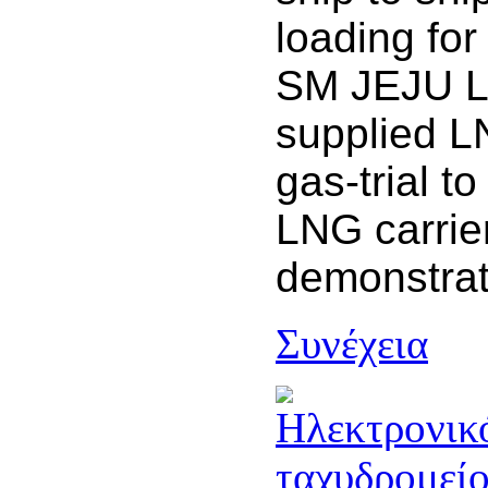
loading for
SM JEJU 
supplied L
gas-trial t
LNG carrie
demonstrat
Συνέχεια