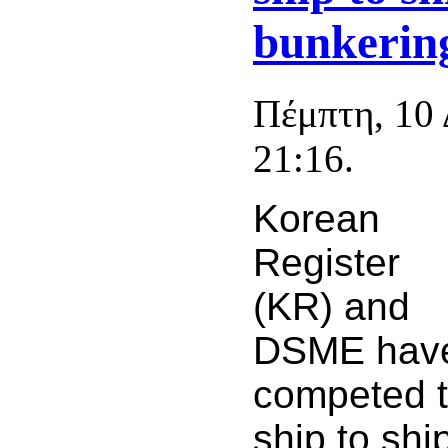
bunkering
Πέμπτη, 10
21:16.
Korean
Register
(KR) and
DSME hav
competed th
ship to sh