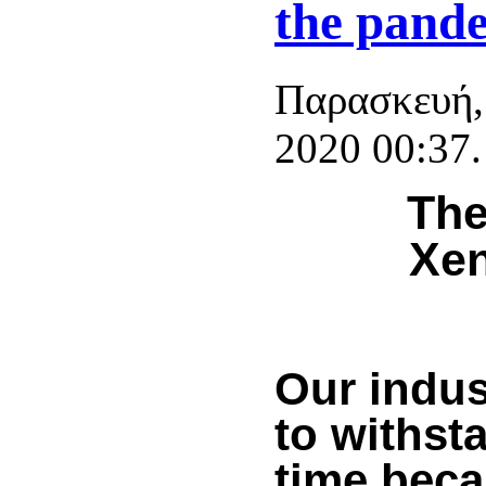
the pand
Παρασκευή,
2020 00:37.
The
Xe
Our indus
to withsta
time beca