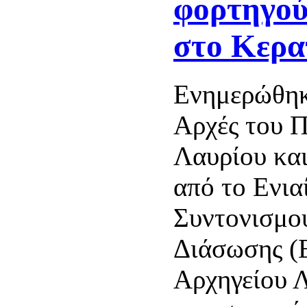
φορτηγού
στο Κερα
Ενημερώθηκ
Αρχές του Π
Λαυρίου κα
από το Ενια
Συντονισμο
Διάσωσης (Ε
Αρχηγείου 