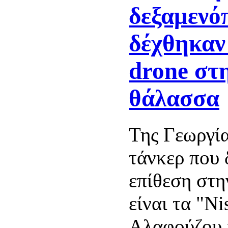
δεξαμενό
δέχθηκαν
drone στ
θάλασσα
Της Γεωργία
τάνκερ που 
επίθεση στ
είναι τα "Ni
Αλαφούζου κ