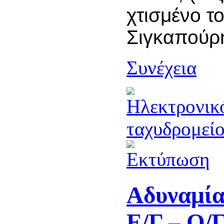
χτισμένο τ
Σιγκαπούρ
Συνέχεια
Αδυναμία
Ε/Γ – Ο/Γ