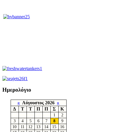
Ημερολόγιο
«
Αύγουστος 2026
»
Δ
Τ
Τ
Π
Π
Σ
Κ
1
2
3
4
5
6
7
8
9
10
11
12
13
14
15
16